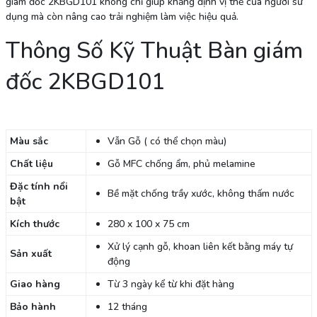
giám đốc 2KBGD101 không chỉ giúp khẳng định vị thế của người sử
dụng mà còn nâng cao trải nghiệm làm việc hiệu quả.
Thông Số Kỹ Thuật Bàn giám
đốc 2KBGD101
Màu sắc
Vẫn Gỗ ( có thể chọn màu)
Chất liệu
Gỗ MFC chống ẩm, phủ melamine
Đặc tính nổi
Bề mặt chống trầy xước, không thấm nước
bật
Kích thước
280 x 100 x 75 cm
Xử lý cạnh gỗ, khoan liên kết bằng máy tự
Sản xuất
động
Giao hàng
Từ 3 ngày kể từ khi đặt hàng
Bảo hành
12 tháng