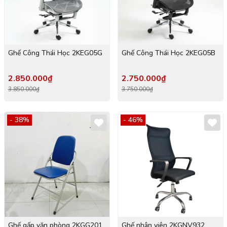
Ghế Công Thái Học 2KEG05G
Ghế Công Thái Học 2KEG05B
2.850.000₫
2.750.000₫
3.850.000₫
3.750.000₫
- 38%
- 46%
Ghế gấp văn phòng 2KGG201
Ghế nhân viên 2KGNV932