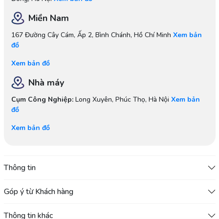
Miền Nam
167 Đường Cây Cám, Ấp 2, Bình Chánh, Hồ Chí Minh
Xem bản
đồ
Xem bản đồ
Nhà máy
2. Tính Năng Nổi Bật
Cụm Công Nghiệp:
Long Xuyên, Phúc Thọ, Hà Nội
Xem bản
đồ
Các dòng
ghế nhân viên
của
Nội Thất Giá Tốt 2k
được trang bị
những tính năng nổi bật như:
Xem bản đồ
Khả năng điều chỉnh chiều cao
, hỗ trợ tạo tư thế ngồi thoải mái,
giúp giảm thiểu mệt mỏi trong suốt cả ngày làm việc.
Thiết kế tiện lợi
, dễ dàng tháo lắp và vận chuyển, giúp bạn tiết kiệm
Thông tin
không gian và dễ dàng thay đổi vị trí trong văn phòng.
Chất liệu bền bỉ
, ghế được làm từ các chất liệu cao cấp như vải lưới
Góp ý từ Khách hàng
thoáng khí, giúp bạn luôn cảm thấy mát mẻ và thoải mái.
Thông tin khác