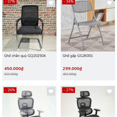
- 27%
- 34%
Ghế chân quỳ GQ202504
Ghế gấp GG2K001
450.000₫
299.000₫
620.000₫
450.000₫
- 26%
- 27%