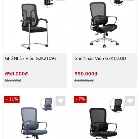
Ghế Nhân Viên G2K2109B
Ghế Nhân Viên G2K1103B
650.000₫
990.000₫
950.000₫
1.100.000₫
- 11%
- 7%