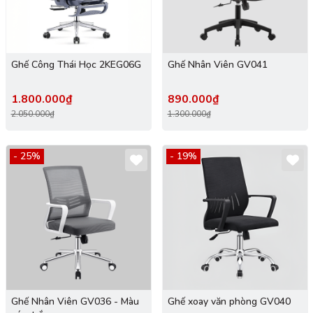
Ghế Công Thái Học 2KEG06G
Ghế Nhân Viên GV041
1.800.000₫
890.000₫
2.050.000₫
1.300.000₫
- 25%
- 19%
Ghế Nhân Viên GV036 - Màu
Ghế xoay văn phòng GV040