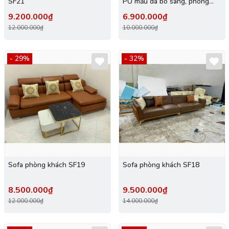
SF21
PU mầu da bò sáng, phong
cách sang trọng
9.200.000₫
6.900.000₫
12.000.000₫
10.000.000₫
- 29%
- 32%
Sofa phòng khách SF19
Sofa phòng khách SF18
8.500.000₫
9.500.000₫
12.000.000₫
14.000.000₫