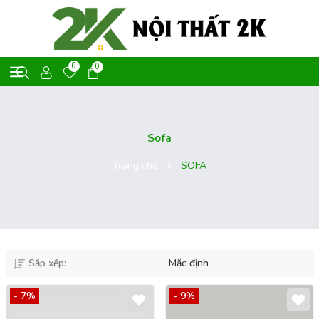
0
0
Sofa
Trang chủ
SOFA
Sắp xếp:
Mặc định
- 7%
- 9%