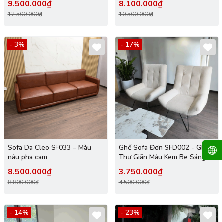
9.500.000₫
8.100.000₫
12.500.000₫
10.500.000₫
- 3%
- 17%
Sofa Da Cleo SF033 – Màu
Ghế Sofa Đơn SFD002 - Ghế
nâu pha cam
Thư Giãn Màu Kem Be Sáng
Bọc Nỉ cao cấp
8.500.000₫
3.750.000₫
8.800.000₫
4.500.000₫
- 14%
- 23%