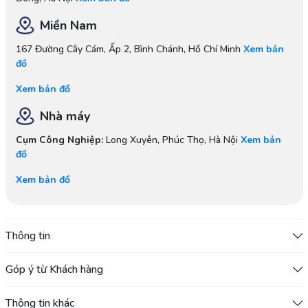
Miền Nam
167 Đường Cây Cám, Ấp 2, Bình Chánh, Hồ Chí Minh
Xem bản
đồ
Xem bản đồ
Nhà máy
Cụm Công Nghiệp:
Long Xuyên, Phúc Thọ, Hà Nội
Xem bản
Sofa Đơn (Single Sofa):
đồ
Xem bản đồ
Đây là loại sofa cơ bản, thường dành cho một hoặc hai người ngồi.
Nó có nhiều kiểu dáng và thiết kế khác nhau, từ hiện đại đến cổ điển,
Thông tin
và thường được đặt ở các không gian nhỏ hơn hoặc làm điểm nhấn
trong phòng.
Góp ý từ Khách hàng
Thông tin khác