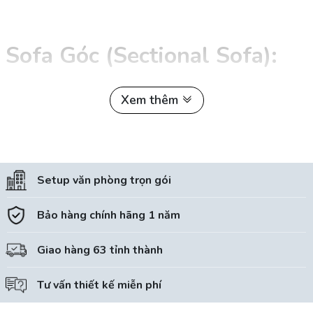
Sofa Góc (Sectional Sofa):
Xem thêm
Đây là một mẫu sofa lớn với độ dài và chiều rộng đủ lớn để chứa
nhiều người. Nó thường có một phần kết hợp với ghế và ghế dài, tạo
thành một góc hoặc hình chữ U. Sofa góc thích hợp cho việc tận
dụng tối đa không gian và thường được sử dụng trong phòng khách.
Setup văn phòng trọn gói
Bảo hàng chính hãng 1 năm
Giao hàng 63 tỉnh thành
Tư vấn thiết kế miễn phí