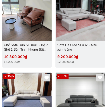
Ghế Sofa Đơn SFD001 - Bộ 2
Sofa Da Cleo SF032 - Màu
Ghế 1 Bàn Trà - Khung Sắt
xám trắng
Sơn Tĩnh Điện Bọc Da Cleo
10.300.000₫
9.200.000₫
12.000.000₫
12.000.000₫
- 35%
- 35%