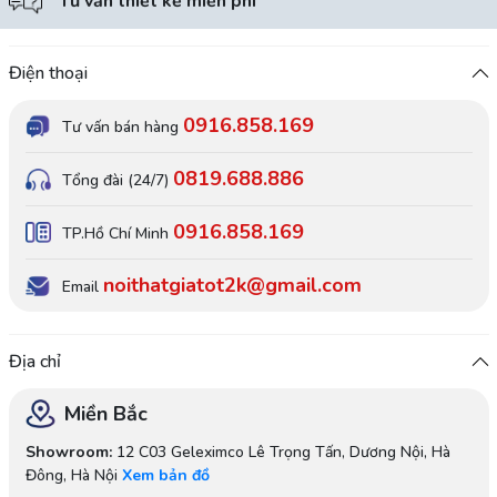
Tư vấn thiết kế miễn phí
Điện thoại
0916.858.169
Tư vấn bán hàng
0819.688.886
Tổng đài (24/7)
0916.858.169
TP.Hồ Chí Minh
noithatgiatot2k@gmail.com
Email
Địa chỉ
Miền Bắc
Showroom:
12 C03 Geleximco Lê Trọng Tấn, Dương Nội, Hà
Đông, Hà Nội
Xem bản đồ