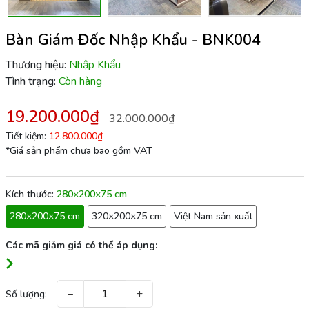
Bàn Giám Đốc Nhập Khẩu - BNK004
Thương hiệu:
Nhập Khẩu
Tình trạng:
Còn hàng
19.200.000₫
32.000.000₫
Tiết kiệm:
12.800.000₫
*Giá sản phẩm chưa bao gồm VAT
Kích thước:
280×200×75 cm
280×200×75 cm
320×200×75 cm
Việt Nam sản xuất
Các mã giảm giá có thể áp dụng:
−
+
Số lượng: