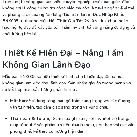
Trong một không gian làm việc chuyên nghiệp, chiếc bàn giám đốc
không chỉ là công cụ hỗ trợ công việc mà còn là tuyên ngôn về vị thế
và phong cách của người đứng đầu.
Bàn Giám Đốc Nhập Khẩu
BNK005
từ thương hiệu
Nội Thất Giá Tốt 2K
là sự lựa chọn hoàn
hảo, hội tụ đầy đủ các yếu tố: Thẩm mỹ tinh tế, công năng đa dạng và
chất lượng bền bỉ.
Thiết Kế Hiện Đại – Nâng Tầm
Không Gian Lãnh Đạo
Mẫu bàn BNK005 sở hữu thiết kế hình chữ L hiện đại, tối ưu hóa
không gian làm việc cho lãnh đạo. Sản phẩm gây ấn tượng mạnh với
sự kết hợp màu sắc tương phản tinh tế:
Mặt bàn:
Sử dụng tông màu gỗ trầm sang trọng với các đường
vân tự nhiên, tạo cảm giác sang trọng và vững chãi.
Thân bàn & Tủ phụ:
Gam màu ghi sáng (off-white) trẻ trung,
giúp tổng thể sản phẩm trở nên thanh thoát, phù hợp với các văn
phòng thiết kế theo xu hướng hiện đại.