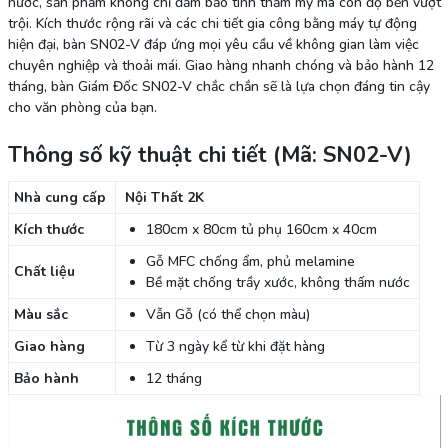
nước, sản phẩm không chỉ đảm bảo tính thẩm mỹ mà còn độ bền vượt
trội. Kích thước rộng rãi và các chi tiết gia công bằng máy tự động
hiện đại, bàn SN02-V đáp ứng mọi yêu cầu về không gian làm việc
chuyên nghiệp và thoải mái. Giao hàng nhanh chóng và bảo hành 12
tháng, bàn Giám Đốc SN02-V chắc chắn sẽ là lựa chọn đáng tin cậy
cho văn phòng của bạn.
Thông số kỹ thuật chi tiết
(Mã: SN02-V)
Nhà cung cấp
Nội Thất 2K
Kích thước
180cm x 80cm tủ phụ 160cm x 40cm
Gỗ MFC chống ẩm, phủ melamine
Chất liệu
Bề mặt chống trầy xước, không thấm nước
Màu sắc
Vẫn Gỗ (có thể chọn màu)
Giao hàng
Từ 3 ngày kể từ khi đặt hàng
Bảo hành
12 tháng