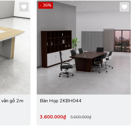
- 36%
 vân gỗ 2m
Bàn Họp 2KBH044
3.600.000₫
5.600.000₫