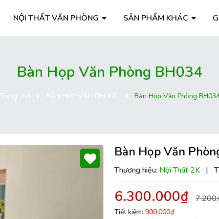
NỘI THẤT VĂN PHÒNG
SẢN PHẨM KHÁC
G
Bàn Họp Văn Phòng BH034
Trang chủ
BÀN HỌP VĂN PHÒNG
Bàn Họp Văn Phòng BH03
Bàn Họp Văn Phòn
Thương hiệu:
Nội Thất 2K
|
T
6.300.000₫
7.200
Tiết kiệm:
900.000₫