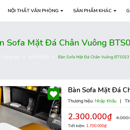
NỘI THẤT VĂN PHÒNG
SẢN PHẨM KHÁC
G
n Sofa Mặt Đá Chân Vuông BTS
Trang chủ
BÀN SOFA
Bàn Sofa Mặt Đá Chân Vuông BTS013
Bàn Sofa Mặt Đá C
Thương hiệu:
Nhập Khẩu
|
Tì
2.300.000₫
4.000
Tiết kiệm:
1.700.000₫