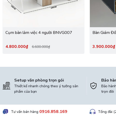
Cụm bàn làm việc 4 người BNVG007
Bàn Giám Đ
4.800.000₫
3.900.000
6.600.000₫
Setup văn phòng trọn gói
Bảo hà
Thiết kế nhanh chóng theo ý tưởng sản
Bảo hành 
phẩm của bạn
trọn đời
0916.858.169
Tư vấn bán hàng
Tổng đài (