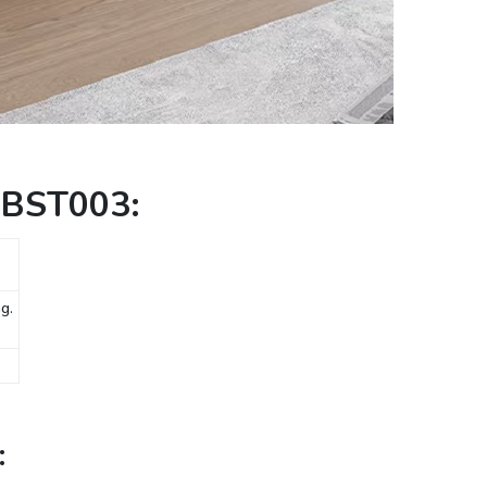
 BST003:
g.
: