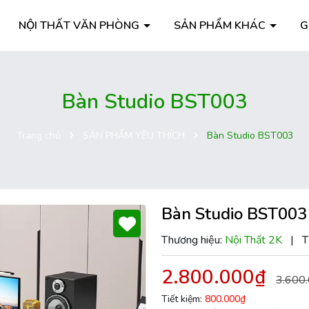
NỘI THẤT VĂN PHÒNG
SẢN PHẨM KHÁC
G
Bàn Studio BST003
Trang chủ
SẢN PHẨM YÊU THÍCH
Bàn Studio BST003
Bàn Studio BST003
Thương hiệu:
Nội Thất 2K
|
T
2.800.000₫
3.600
Tiết kiệm:
800.000₫