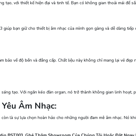
 tạo, với thiết kế hiện đại và tinh tế. Bạn có không gian thoải mái để 
3 giúp bạn giữ cho thiết bị âm nhạc của mình gọn gàng và dễ dàng tiếp 
ảm bảo về độ bền và đẳng cấp. Chất liệu này không chỉ mang lại vẻ đẹp
à sáng tạo. Với ngăn kéo đàn organ, nó trở thành không gian linh hoạt,
 Yêu Âm Nhạc:
còn là sự lựa chọn hoàn hảo cho những người đam mê âm nhạc. Nó khôn
udio BST003. Ghé Thăm Showroom Của Chúng Tôi Hoặc Đặt Ngay H