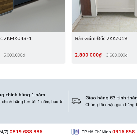
ốc 2KMK043-1
Bàn Giám Đốc 2KKZ018
₫
2.800.000₫
5.000.000₫
3.600.000₫
ng chính hãng 1 năm
Giao hàng 63 tỉnh thà
chính hãng lên tới 1 năm, bảo trì
Chúng tôi nhận giao hàng 
0819.688.886
0916.858.
24/7)
TP.Hồ Chí Minh