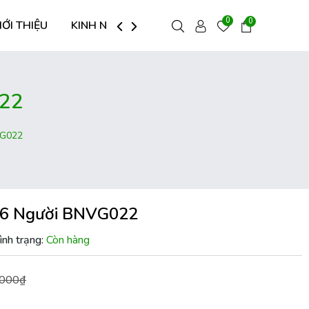
0
0
IỚI THIỆU
KINH NGHIỆM HAY
LIÊN HỆ
022
VG022
 6 Người BNVG022
ình trạng:
Còn hàng
.000₫