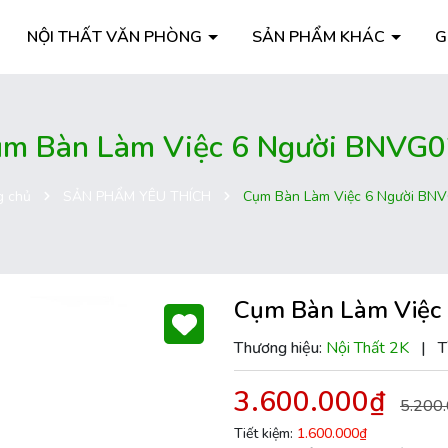
NỘI THẤT VĂN PHÒNG
SẢN PHẨM KHÁC
G
m Bàn Làm Việc 6 Người BNVG
g chủ
SẢN PHẨM YÊU THÍCH
Cụm Bàn Làm Việc 6 Người BN
Cụm Bàn Làm Việc
Thương hiệu:
Nội Thất 2K
|
T
3.600.000₫
5.200
Tiết kiệm:
1.600.000₫