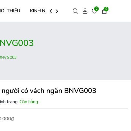
0
0
IỚI THIỆU
KINH NGHIỆM HAY
LIÊN HỆ
 BNVG003
n BNVG003
6 người có vách ngăn BNVG003
ình trạng:
Còn hàng
0.000₫