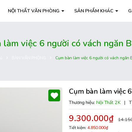
NỘI THẤT VĂN PHÒNG
SẢN PHẨM KHÁC
G
 làm việc 6 người có vách ngăn
hủ
BÀN VĂN PHÒNG
Cụm bàn làm việc 6 người có vách ngă
Cụm bàn làm việc 
Thương hiệu:
Nội Thất 2K
|
T
9.300.000₫
14.15
Tiết kiệm:
4.850.000₫