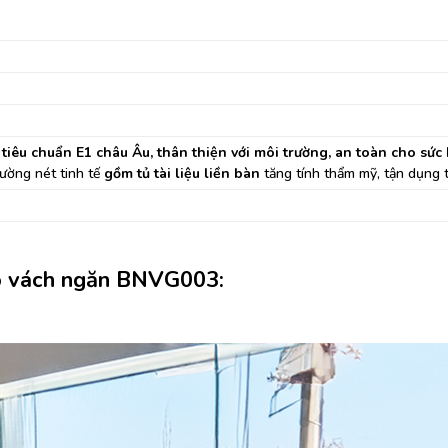
 tiêu chuẩn E1 châu Âu, thân thiện vớ
i môi trư
ờng, an toàn cho sức
ường nét tinh tế
gồm tủ tài liệu liền bàn
tăng tính thẩm mỹ, tận dụng t
ó vách ngăn BNVG003: