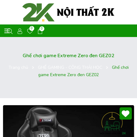
0
0
Ghế chơi game Extreme Zero đen GEZ02
Trang chủ
GHẾ GAMING - CÔNG THÁI HỌC
Ghế chơi
game Extreme Zero đen GEZ02