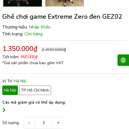
Ghế chơi game Extreme Zero đen GEZ02
Thương hiệu:
Nhập Khẩu
Tình trạng:
Còn hàng
1.350.000₫
2.300.000₫
Tiết kiệm:
950.000₫
*Giá sản phẩm chưa bao gồm VAT
Vị Trí:
Hà Nội
Hà Nội
TP Hồ Chí Minh
Các mã giảm giá có thể áp dụng:
−
+
Số lượng: