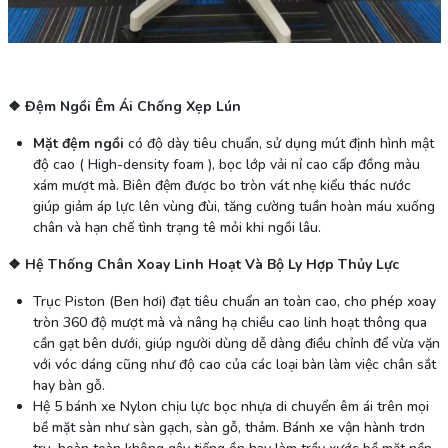
❖ Đệm Ngồi Êm Ái Chống Xẹp Lún
Mặt đệm ngồi
có độ dày tiêu chuẩn, sử dụng mút định hình mật
độ cao ( High-density foam ), bọc lớp vải nỉ cao cấp đồng màu
xám mượt mà. Biên đệm được bo tròn vát nhẹ kiểu thác nước
giúp giảm áp lực lên vùng đùi, tăng cường tuần hoàn máu xuống
chân và hạn chế tình trạng tê mỏi khi ngồi lâu.
❖ Hệ Thống Chân Xoay Linh Hoạt Và Bộ Ly Hợp Thủy Lực
Trục Piston (Ben hơi) đạt tiêu chuẩn an toàn cao, cho phép xoay
tròn 360 độ mượt mà và nâng hạ chiều cao linh hoạt thông qua
cần gạt bên dưới, giúp người dùng dễ dàng điều chỉnh để vừa vặn
với vóc dáng cũng như độ cao của các loại bàn làm việc chân sắt
hay bàn gỗ.
Hệ 5 bánh xe Nylon chịu lực bọc nhựa di chuyển êm ái trên mọi
bề mặt sàn như sàn gạch, sàn gỗ, thảm. Bánh xe vận hành trơn