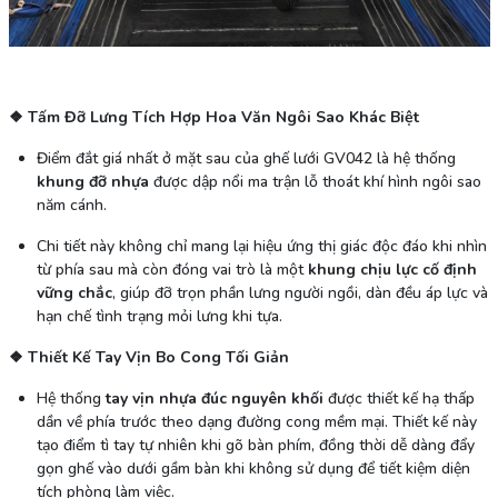
❖ Tấm Đỡ Lưng Tích Hợp Hoa Văn Ngôi Sao Khác Biệt
Điểm đắt giá nhất ở mặt sau của ghế lưới GV042 là hệ thống
khung đỡ nhựa
được dập nổi ma trận lỗ thoát khí hình ngôi sao
năm cánh.
Chi tiết này không chỉ mang lại hiệu ứng thị giác độc đáo khi nhìn
từ phía sau mà còn đóng vai trò là một
khung chịu lực cố định
vững chắc
, giúp đỡ trọn phần lưng người ngồi, dàn đều áp lực và
hạn chế tình trạng mỏi lưng khi tựa.
❖ Thiết Kế Tay Vịn Bo Cong Tối Giản
Hệ thống
tay vịn nhựa đúc nguyên khối
được thiết kế hạ thấp
dần về phía trước theo dạng đường cong mềm mại. Thiết kế này
tạo điểm tì tay tự nhiên khi gõ bàn phím, đồng thời dễ dàng đẩy
gọn ghế vào dưới gầm bàn khi không sử dụng để tiết kiệm diện
tích phòng làm việc.