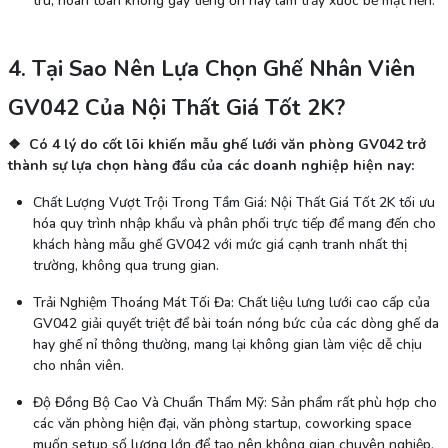
tru, hoàn toàn không gây tiếng ồn hay làm trầy xước bề mặt nền.
4. Tại Sao Nên Lựa Chọn Ghế Nhân Viên
GV042 Của Nội Thất Giá Tốt 2K?
❖ Có 4 lý do cốt lõi khiến mẫu ghế lưới văn phòng GV042 trở
thành sự lựa chọn hàng đầu của các doanh nghiệp hiện nay:
Chất Lượng Vượt Trội Trong Tầm Giá: Nội Thất Giá Tốt 2K tối ưu
hóa quy trình nhập khẩu và phân phối trực tiếp để mang đến cho
khách hàng mẫu ghế GV042 với mức giá cạnh tranh nhất thị
trường, không qua trung gian.
Trải Nghiệm Thoáng Mát Tối Đa: Chất liệu lưng lưới cao cấp của
GV042 giải quyết triệt để bài toán nóng bức của các dòng ghế da
hay ghế nỉ thông thường, mang lại không gian làm việc dễ chịu
cho nhân viên.
Độ Đồng Bộ Cao Và Chuẩn Thẩm Mỹ: Sản phẩm rất phù hợp cho
các văn phòng hiện đại, văn phòng startup, coworking space
muốn setup số lượng lớn để tạo nên không gian chuyên nghiệp,