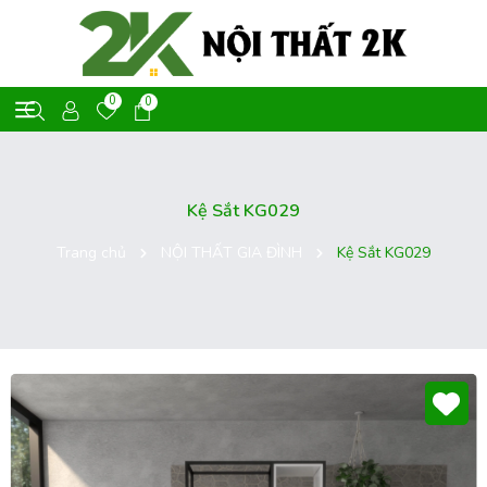
0
0
Kệ Sắt KG029
Trang chủ
NỘI THẤT GIA ĐÌNH
Kệ Sắt KG029