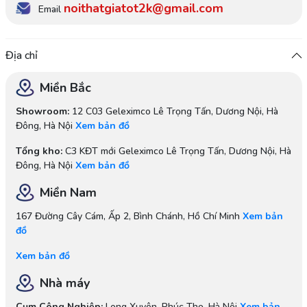
noithatgiatot2k@gmail.com
Email
Địa chỉ
Miền Bắc
Showroom:
12 C03 Geleximco Lê Trọng Tấn, Dương Nội, Hà
Đông, Hà Nội
Xem bản đồ
Tổng kho:
C3 KĐT mới Geleximco Lê Trọng Tấn, Dương Nội, Hà
Đông, Hà Nội
Xem bản đồ
Miền Nam
167 Đường Cây Cám, Ấp 2, Bình Chánh, Hồ Chí Minh
Xem bản
đồ
Xem bản đồ
Nhà máy
Cụm Công Nghiệp:
Long Xuyên, Phúc Thọ, Hà Nội
Xem bản