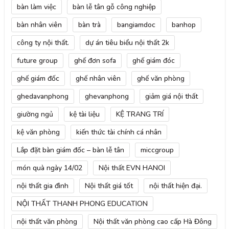
bàn làm việc
bàn lễ tân gỗ công nghiệp
bàn nhân viên
bàn trà
bangiamdoc
banhop
công ty nội thất.
dự án tiêu biểu nội thất 2k
future group
ghế đơn sofa
ghế giám đóc
ghế giám đốc
ghế nhân viên
ghế văn phòng
ghedavanphong
ghevanphong
giảm giá nội thất
giường ngủ
kệ tài liệu
KỆ TRANG TRÍ
kệ văn phòng
kiến thức tài chính cá nhân
Lắp đặt bàn giám đốc – bàn lễ tân
miccgroup
món quà ngày 14/02
Nội thất EVN HANOI
nội thất gia đình
Nội thất giá tốt
nội thất hiện đại.
NỘI THẤT THANH PHONG EDUCATION
nội thất văn phòng
Nội thất văn phòng cao cấp Hà Đông