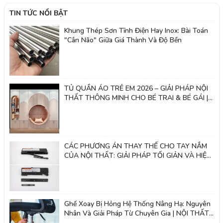
TIN TỨC NỔI BẬT
Khung Thép Sơn Tĩnh Điện Hay Inox: Bài Toán
"Cân Não" Giữa Giá Thành Và Độ Bền
TỦ QUẦN ÁO TRẺ EM 2026 – GIẢI PHÁP NỘI
THẤT THÔNG MINH CHO BÉ TRAI & BÉ GÁI |
Nội thất 2k
CÁC PHƯƠNG ÁN THAY THẾ CHO TAY NẮM
CỦA NỘI THẤT: GIẢI PHÁP TỐI GIẢN VÀ HIỆN
ĐẠI - NỘI THẤT 2K
Ghế Xoay Bị Hỏng Hệ Thống Nâng Hạ: Nguyên
Nhân Và Giải Pháp Từ Chuyên Gia | NỘI THẤT
2K