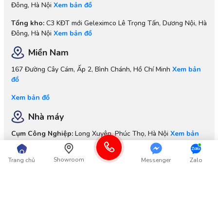
Đông, Hà Nội
Xem bản đồ
Tổng kho:
C3 KĐT mới Geleximco Lê Trọng Tấn, Dương Nội, Hà
Đông, Hà Nội
Xem bản đồ
Miền Nam
167 Đường Cây Cám, Ấp 2, Bình Chánh, Hồ Chí Minh
Xem bản
đồ
Xem bản đồ
Nhà máy
Cụm Công Nghiệp:
Long Xuyên, Phúc Thọ, Hà Nội
Xem bản
đồ
Showroom
Trang chủ
Messenger
Zalo
Xem bản đồ
Thông tin