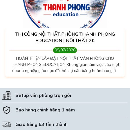
THI CÔNG NỘI THẤT PHÒNG THANH PHONG
EDUCATION | NỘI THẤT 2K
09/07/2026
HOÀN THIỆN LẮP ĐẶT NỘI THẤT VĂN PHÒNG CHO
THANH PHONG EDUCATION Không gian làm việc của một
doanh nghiệp giáo dục đòi hỏi sự cân bằng hoàn hảo giữa
tính chuyên nghiệp, thẩm mỹ hiện đại và công năng tối ưu
nhằm khơi nguồn cảm hứng sáng tạo. Vừa qua, đội ngũ kỹ
sư của chúng tôi đã chính thức bàn giao dự án thiết kế và
Setup văn phòng trọn gói
lắp đặt nội thất văn phòng trọn gói cho Thanh Phong
Education, nhận được sự...
Bảo hàng chính hãng 1 năm
Giao hàng 63 tỉnh thành