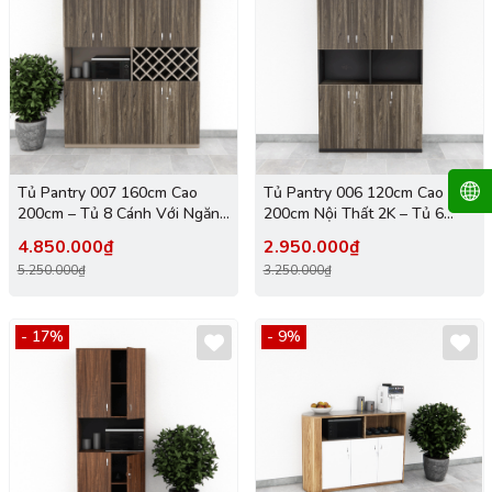
Tủ Pantry 007 160cm Cao
Tủ Pantry 006 120cm Cao
200cm – Tủ 8 Cánh Với Ngăn
200cm Nội Thất 2K – Tủ 6
Rượu Vang
Cánh Lưu Trữ Lớn
4.850.000₫
2.950.000₫
5.250.000₫
3.250.000₫
- 17%
- 9%