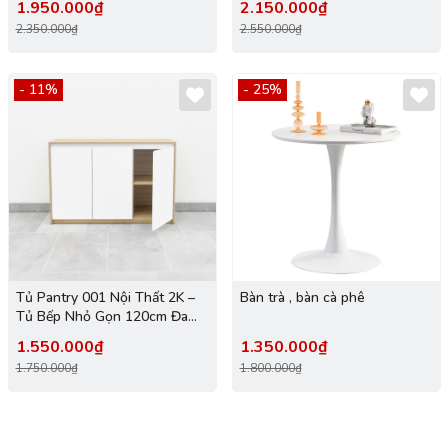
1.950.000₫
2.150.000₫
2.350.000₫
2.550.000₫
- 11%
- 25%
Tủ Pantry 001 Nội Thất 2K –
Bàn trà , bàn cà phê
Tủ Bếp Nhỏ Gọn 120cm Đa
Năng, Hiện Đại
1.550.000₫
1.350.000₫
1.750.000₫
1.800.000₫