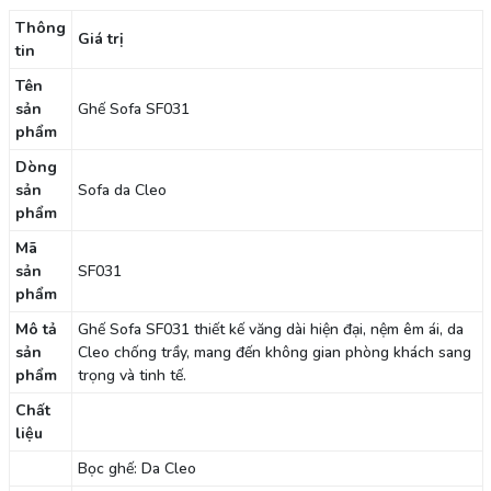
Thông
Giá trị
tin
Tên
sản
Ghế Sofa SF031
phẩm
Dòng
sản
Sofa da Cleo
phẩm
Mã
sản
SF031
phẩm
Mô tả
Ghế Sofa SF031 thiết kế văng dài hiện đại, nệm êm ái, da
sản
Cleo chống trầy, mang đến không gian phòng khách sang
phẩm
trọng và tinh tế.
Chất
liệu
Bọc ghế: Da Cleo