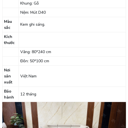
Khung: Gỗ
Nệm: Mút D40
Màu
Kem ghi sáng.
sắc
Kích
thước
Văng: 80*240 cm
Đôn: 50*100 cm
Nơi
sản
Việt Nam
xuất
Bảo
12 tháng
hành