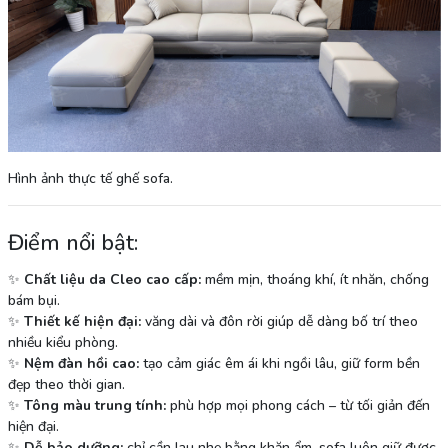
Hình ảnh thực tế ghế sofa.
Điểm nổi bật:
✨
Chất liệu da Cleo cao cấp:
mềm mịn, thoáng khí, ít nhăn, chống
bám bụi.
✨
Thiết kế hiện đại:
văng dài và đôn rời giúp dễ dàng bố trí theo
nhiều kiểu phòng.
✨
Nệm đàn hồi cao:
tạo cảm giác êm ái khi ngồi lâu, giữ form bền
đẹp theo thời gian.
✨
Tông màu trung tính:
phù hợp mọi phong cách – từ tối giản đến
hiện đại.
✨
Dễ bảo dưỡng:
chỉ cần lau nhẹ bằng khăn ẩm, sofa luôn giữ được