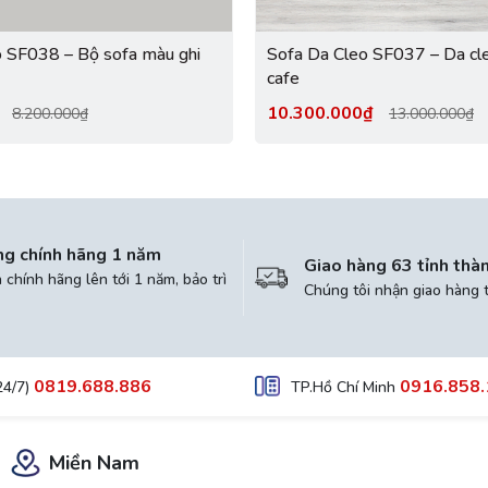
o SF038 – Bộ sofa màu ghi
Sofa Da Cleo SF037 – Da cl
cafe
₫
10.300.000₫
8.200.000₫
13.000.000₫
ng chính hãng 1 năm
Giao hàng 63 tỉnh thà
chính hãng lên tới 1 năm, bảo trì
Chúng tôi nhận giao hàng 
0819.688.886
0916.858.
24/7)
TP.Hồ Chí Minh
Miền Nam