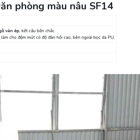
văn phòng màu nâu SF14
gỗ ván ép
, kết cấu bền chắc.
làm cho đệm mút có độ đàn hồi cao, bên ngoài bọc da PU.