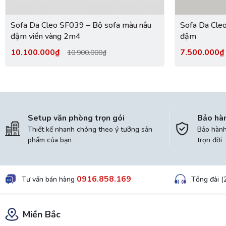
Sofa Da Cleo SF039 – Bộ sofa màu nâu
Sofa Da Cle
đậm viền vàng 2m4
đậm
10.100.000₫
7.500.000
10.900.000₫
Setup văn phòng trọn gói
Bảo hà
Thiết kế nhanh chóng theo ý tưởng sản
Bảo hành 
phẩm của bạn
trọn đời
0916.858.169
Tư vấn bán hàng
Tổng đài (
Miền Bắc