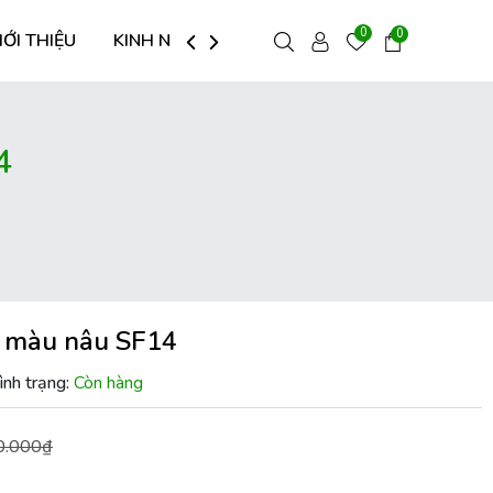
0
0
IỚI THIỆU
KINH NGHIỆM HAY
LIÊN HỆ
4
g màu nâu SF14
ình trạng:
Còn hàng
0.000₫