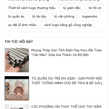
Thiết kế vách logo thương hiệu
tủ giám đốc
tủ hồ sơ
tủ quần áo
tủ tài liệu
tủ văn phòng
tugiamdoc
ưu đãi lễ tình nhân
vách logo bằng gỗ công nghiệp
TIN TỨC NỔI BẬT
Khung Thép Sơn Tĩnh Điện Hay Inox: Bài Toán
"Cân Não" Giữa Giá Thành Và Độ Bền
TỦ QUẦN ÁO TRẺ EM 2026 – GIẢI PHÁP NỘI
THẤT THÔNG MINH CHO BÉ TRAI & BÉ GÁI |
Nội thất 2k
CÁC PHƯƠNG ÁN THAY THẾ CHO TAY NẮM