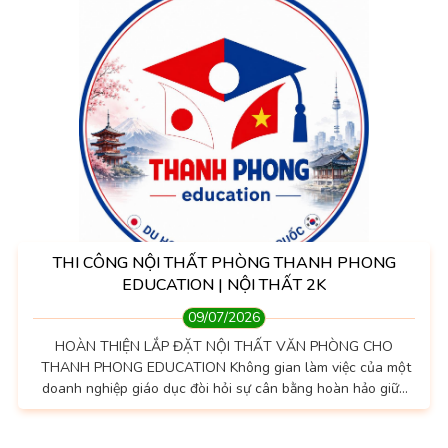
THI CÔNG NỘI THẤT PHÒNG THANH PHONG
EDUCATION | NỘI THẤT 2K
09/07/2026
HOÀN THIỆN LẮP ĐẶT NỘI THẤT VĂN PHÒNG CHO
THANH PHONG EDUCATION Không gian làm việc của một
doanh nghiệp giáo dục đòi hỏi sự cân bằng hoàn hảo giữa
tính chuyên nghiệp, thẩm mỹ hiện đại và công năng tối ưu
nhằm khơi nguồn cảm hứng sáng tạo. Vừa qua, đội ngũ kỹ