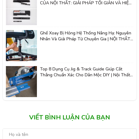
CỦA NỘI THẤT: GIẢI PHÁP TỐI GIẢN VÀ HIỆN
ĐẠI - NỘI THẤT 2K
Ghế Xoay Bị Hỏng Hệ Thống Nâng Hạ: Nguyên
Nhân Và Giải Pháp Từ Chuyên Gia | NỘI THẤT
2K
Top 8 Dụng Cụ Jig & Track Guide Giúp Cắt
Thẳng Chuẩn Xác Cho Dân Mộc DIY | Nội Thất
Giá Tốt 2K
VIẾT BÌNH LUẬN CỦA BẠN