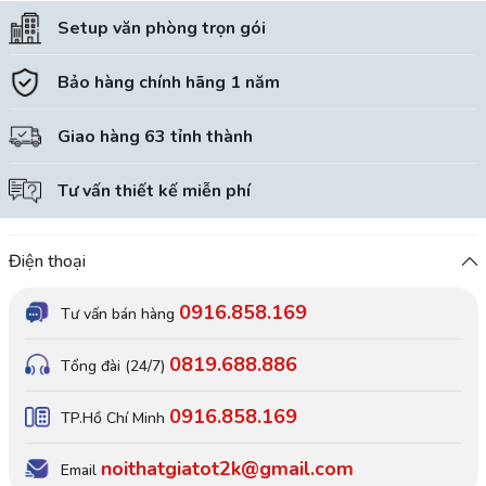
sư của chúng tôi đã chính thức bàn giao dự án thiết kế và
Setup văn phòng trọn gói
lắp đặt nội thất văn phòng trọn gói cho Thanh Phong
Education, nhận được sự...
Bảo hàng chính hãng 1 năm
Giao hàng 63 tỉnh thành
Tư vấn thiết kế miễn phí
Điện thoại
0916.858.169
Tư vấn bán hàng
0819.688.886
Tổng đài (24/7)
0916.858.169
TP.Hồ Chí Minh
noithatgiatot2k@gmail.com
Email