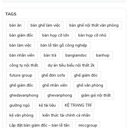
TAGS
bàn ăn
bàn ghế làm việc
bàn ghế nội thất văn phòng
bàn giám đốc
bàn họp cỡ lớn
bàn họp cỡ nhỏ
bàn làm việc
bàn lễ tân gỗ công nghiệp
bàn nhân viên
bàn trà
bangiamdoc
banhop
công ty nội thất.
dự án tiêu biểu nội thất 2k
future group
ghế đơn sofa
ghế giám đóc
ghế giám đốc
ghế nhân viên
ghế văn phòng
ghedavanphong
ghevanphong
giảm giá nội thất
giường ngủ
kệ tài liệu
KỆ TRANG TRÍ
kệ văn phòng
kiến thức tài chính cá nhân
Lắp đặt bàn giám đốc – bàn lễ tân
miccgroup