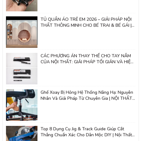
TỦ QUẦN ÁO TRẺ EM 2026 – GIẢI PHÁP NỘI
THẤT THÔNG MINH CHO BÉ TRAI & BÉ GÁI |
Nội thất 2k
CÁC PHƯƠNG ÁN THAY THẾ CHO TAY NẮM
CỦA NỘI THẤT: GIẢI PHÁP TỐI GIẢN VÀ HIỆN
ĐẠI - NỘI THẤT 2K
Ghế Xoay Bị Hỏng Hệ Thống Nâng Hạ: Nguyên
Nhân Và Giải Pháp Từ Chuyên Gia | NỘI THẤT
2K
Top 8 Dụng Cụ Jig & Track Guide Giúp Cắt
Thẳng Chuẩn Xác Cho Dân Mộc DIY | Nội Thất
Giá Tốt 2K