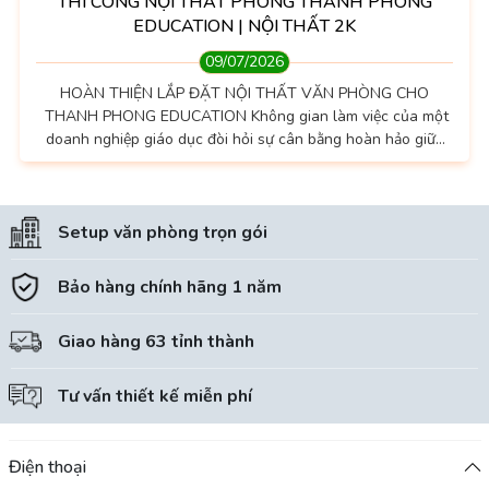
THI CÔNG NỘI THẤT PHÒNG THANH PHONG
EDUCATION | NỘI THẤT 2K
09/07/2026
HOÀN THIỆN LẮP ĐẶT NỘI THẤT VĂN PHÒNG CHO
THANH PHONG EDUCATION Không gian làm việc của một
doanh nghiệp giáo dục đòi hỏi sự cân bằng hoàn hảo giữa
tính chuyên nghiệp, thẩm mỹ hiện đại và công năng tối ưu
nhằm khơi nguồn cảm hứng sáng tạo. Vừa qua, đội ngũ kỹ
sư của chúng tôi đã chính thức bàn giao dự án thiết kế và
Setup văn phòng trọn gói
lắp đặt nội thất văn phòng trọn gói cho Thanh Phong
Education, nhận được sự...
Bảo hàng chính hãng 1 năm
Giao hàng 63 tỉnh thành
Tư vấn thiết kế miễn phí
Điện thoại