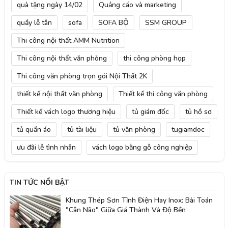
quà tặng ngày 14/02
Quảng cáo và marketing
quầy lễ tân
sofa
SOFA BỘ
SSM GROUP
Thi công nội thất AMM Nutrition
Thi công nội thất văn phòng
thi công phòng họp
Thi công văn phòng trọn gói Nội Thất 2K
thiết kế nội thất văn phòng
Thiết kế thi công văn phòng
Thiết kế vách logo thương hiệu
tủ giám đốc
tủ hồ sơ
tủ quần áo
tủ tài liệu
tủ văn phòng
tugiamdoc
ưu đãi lễ tình nhân
vách logo bằng gỗ công nghiệp
TIN TỨC NỔI BẬT
Khung Thép Sơn Tĩnh Điện Hay Inox: Bài Toán
"Cân Não" Giữa Giá Thành Và Độ Bền