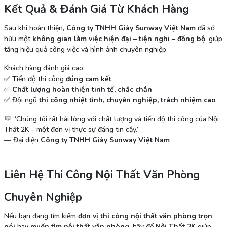
Kết Quả & Đánh Giá Từ Khách Hàng
Sau khi hoàn thiện,
Công ty TNHH Giày Sunway Việt Nam
đã sở
hữu một
không gian làm việc hiện đại – tiện nghi – đồng bộ
, giúp
tăng hiệu quả công việc và hình ảnh chuyên nghiệp.
Khách hàng đánh giá cao:
✅ Tiến độ thi công
đúng cam kết
✅
Chất lượng hoàn thiện tinh tế, chắc chắn
✅ Đội ngũ
thi công nhiệt tình, chuyên nghiệp, trách nhiệm cao
💬 “Chúng tôi rất hài lòng với chất lượng và tiến độ thi công của Nội
Thất 2K – một đơn vị thực sự đáng tin cậy.”
— Đại diện
Công ty TNHH Giày Sunway Việt Nam
Liên Hệ Thi Công Nội Thất Văn Phòng
Chuyên Nghiệp
Nếu bạn đang tìm kiếm
đơn vị thi công nội thất văn phòng trọn
gói
hay
muốn tìm nội thất văn phòng
, hãy để
Nội Thất 2K
giúp