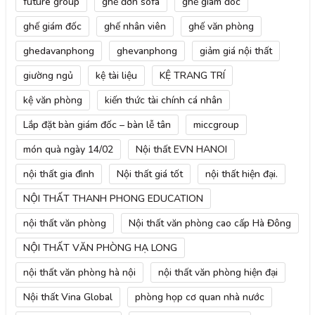
future group
ghế đơn sofa
ghế giám đóc
ghế giám đốc
ghế nhân viên
ghế văn phòng
ghedavanphong
ghevanphong
giảm giá nội thất
giường ngủ
kệ tài liệu
KỆ TRANG TRÍ
kệ văn phòng
kiến thức tài chính cá nhân
Lắp đặt bàn giám đốc – bàn lễ tân
miccgroup
món quà ngày 14/02
Nội thất EVN HANOI
nội thất gia đình
Nội thất giá tốt
nội thất hiện đại.
NỘI THẤT THANH PHONG EDUCATION
nội thất văn phòng
Nội thất văn phòng cao cấp Hà Đông
NỘI THẤT VĂN PHÒNG HẠ LONG
nội thất văn phòng hà nội
nội thất văn phòng hiện đại
Nội thất Vina Global
phòng họp cơ quan nhà nước