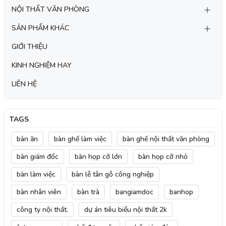
NỘI THẤT VĂN PHÒNG
SẢN PHẨM KHÁC
GIỚI THIỆU
KINH NGHIỆM HAY
LIÊN HỆ
TAGS
bàn ăn
bàn ghế làm việc
bàn ghế nội thất văn phòng
bàn giám đốc
bàn họp cỡ lớn
bàn họp cỡ nhỏ
bàn làm việc
bàn lễ tân gỗ công nghiệp
bàn nhân viên
bàn trà
bangiamdoc
banhop
công ty nội thất.
dự án tiêu biểu nội thất 2k