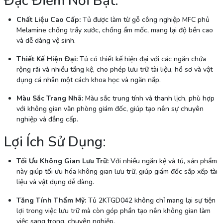
Đặc Điểm Nổi Bật:
Chất Liệu Cao Cấp:
Tủ được làm từ gỗ công nghiệp MFC phủ
Melamine chống trầy xước, chống ẩm mốc, mang lại độ bền cao
và dễ dàng vệ sinh.
Thiết Kế Hiện Đại:
Tủ có thiết kế hiện đại với các ngăn chứa
rộng rãi và nhiều tầng kệ, cho phép lưu trữ tài liệu, hồ sơ và vật
dụng cá nhân một cách khoa học và ngăn nắp.
Màu Sắc Trang Nhã:
Màu sắc trung tính và thanh lịch, phù hợp
với không gian văn phòng giám đốc, giúp tạo nên sự chuyên
nghiệp và đẳng cấp.
Lợi Ích Sử Dụng:
Tối Ưu Không Gian Lưu Trữ:
Với nhiều ngăn kệ và tủ, sản phẩm
này giúp tối ưu hóa không gian lưu trữ, giúp giám đốc sắp xếp tài
liệu và vật dụng dễ dàng.
Tăng Tính Thẩm Mỹ:
Tủ 2KTGD042 không chỉ mang lại sự tiện
lợi trong việc lưu trữ mà còn góp phần tạo nên không gian làm
việc sang trọng, chuyên nghiệp.