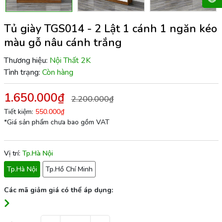
Tủ giày TGS014 - 2 Lật 1 cánh 1 ngăn kéo
màu gỗ nâu cánh trắng
Thương hiệu:
Nội Thất 2K
Tình trạng:
Còn hàng
1.650.000₫
2.200.000₫
Tiết kiệm:
550.000₫
*Giá sản phẩm chưa bao gồm VAT
Vị trí:
Tp.Hà Nội
Tp.Hà Nội
Tp.Hồ Chí Minh
Các mã giảm giá có thể áp dụng: