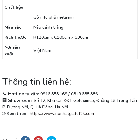
Chất liệu
Gỗ mfc phủ melamin
Màu sắc
Nâu cánh trắng
Kích thước
R120cm x C100cm x S30cm
Nơi sản
Việt Nam
xuất
Thông tin liên hệ:
📞
Hotline tư vấn:
0916.858.169 / 0819.688.886
🏢
Showroom:
Số 12, Khu C3, KĐT Geleximco, Đường Lê Trọng Tấn,
P. Dương Nội, Q. Hà Đông, Hà Nội
🌐
Xem thêm:
https://www.noithatgiatot2k.com