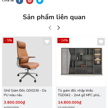
Chia sẻ
Sản phẩm liên quan
- 5%
- 14%
Ghế Giám Đốc GD0236 - Da
Tủ giám đốc nhập khẩu
PU màu nâu
TGD042 - 2m4 gỗ MFC phủ
melamin
3.800.000₫
14.800.000₫
4.000.000₫
17.200.000₫