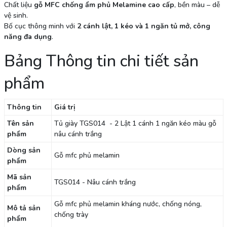
Chất liệu
gỗ
MFC
chống ẩm phủ Melamine cao cấp
, bền màu – dễ
vệ sinh.
Bố cục thông minh với
2 cánh lật, 1 kéo và 1 ngăn tủ mở, công
năng đa dụng
.
Bảng Thông tin chi tiết sản
phẩm
Thông tin
Giá trị
Tên sản
Tủ giày TGS014 - 2 Lật 1 cánh 1 ngăn kéo màu gỗ
phẩm
nâu cánh trắng
Dòng sản
Gỗ mfc phủ melamin
phẩm
Mã sản
TGS014 - Nâu cánh trắng
phẩm
Gỗ mfc phủ melamin kháng nước, chống nóng,
Mô tả sản
chống trày
phẩm