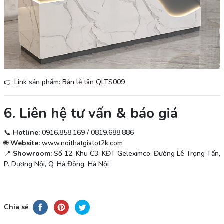
👉
Link sản phẩm:
Bàn lễ tân
QLTS009
6. Liên hệ tư vấn & báo giá
📞
Hotline:
0916.858.169 / 0819.688.886
🌐
Website:
www.noithatgiatot2k.com
📍
Showroom:
Số 12, Khu C3, KĐT Geleximco, Đường Lê Trọng Tấn,
P. Dương Nội, Q. Hà Đông, Hà Nội
Chia sẻ