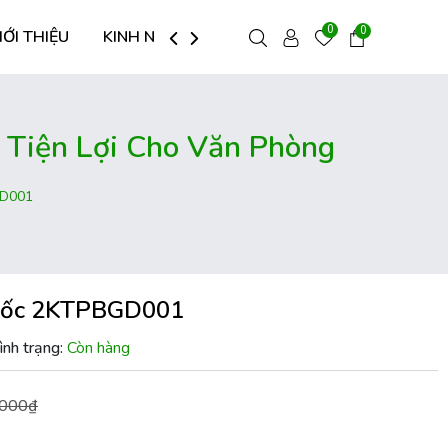
0
0
IỚI THIỆU
KINH NGHIỆM HAY
LIÊN HỆ
Tiện Lợi Cho Văn Phòng
GD001
Đốc 2KTPBGD001
ình trạng:
Còn hàng
.000₫