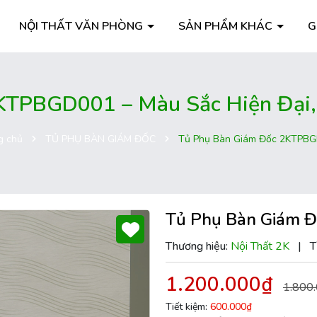
NỘI THẤT VĂN PHÒNG
SẢN PHẨM KHÁC
G
KTPBGD001 – Màu Sắc Hiện Đại, 
g chủ
TỦ PHỤ BÀN GIÁM ĐỐC
Tủ Phụ Bàn Giám Đốc 2KTPB
Tủ Phụ Bàn Giám 
Thương hiệu:
Nội Thất 2K
|
T
1.200.000₫
1.800
Tiết kiệm:
600.000₫