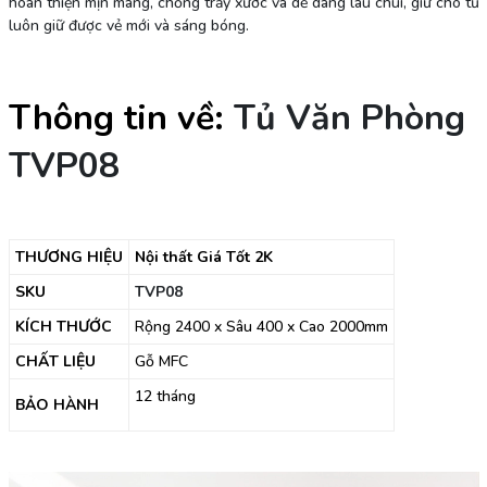
hoàn thiện mịn màng, chống trầy xước và dễ dàng lau chùi, giữ cho tủ
luôn giữ được vẻ mới và sáng bóng.
Thông tin về:
Tủ Văn Phòng
TVP08
THƯƠNG HIỆU
Nội thất Giá Tốt 2K
SKU
TVP08
KÍCH THƯỚC
Rộng 2400 x Sâu 400 x Cao 2000mm
CHẤT LIỆU
Gỗ MFC
12 tháng
BẢO HÀNH