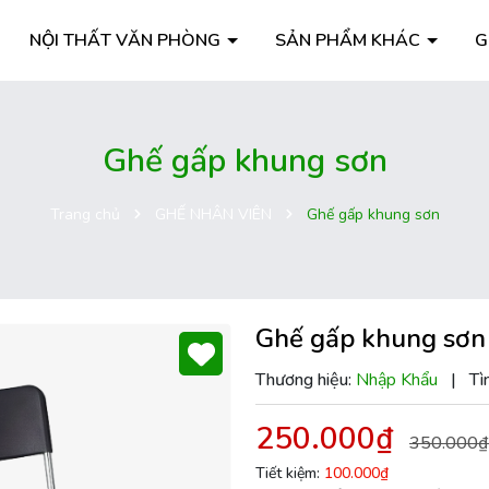
NỘI THẤT VĂN PHÒNG
SẢN PHẨM KHÁC
G
Ghế gấp khung sơn
Trang chủ
GHẾ NHÂN VIÊN
Ghế gấp khung sơn
Ghế gấp khung sơn
Thương hiệu:
Nhập Khẩu
|
Tì
250.000₫
350.000₫
Tiết kiệm:
100.000₫