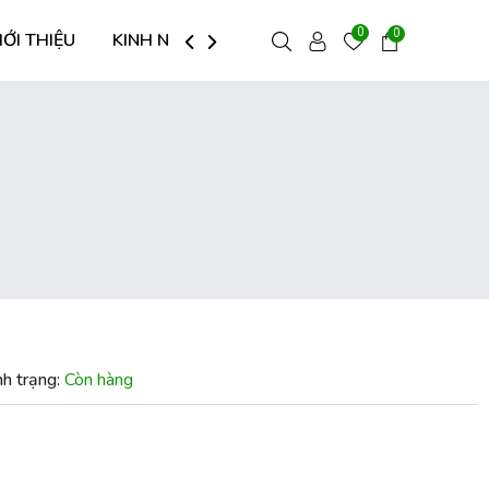
0
0
IỚI THIỆU
KINH NGHIỆM HAY
LIÊN HỆ
nh trạng:
Còn hàng