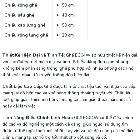
Chiều rộng ghế
50 cm
Chiều sâu ghế
48 cm
Chiều cao lưng ghế
50 cm
Chiều rộng lưng ghế
29 cm
Thiết Kế Hiện Đại và Tinh Tế:
Ghế EG04W sở hữu thiết kế hiện đại
với các đường nét mềm mại và tinh tế. Kiểu dáng đơn giản nhưng
không kém phần sang trọng, ghế phù hợp với nhiều phong cách nội
thất khác nhau, từ truyền thống đến hiện đại.
Chất Liệu Cao Cấp:
Ghế được làm từ chất liệu lưới và nhựa cao cấp,
mang lại độ bền cao và khả năng thông thoáng tuyệt vời. Chất liệu
lưới giúp giảm thiểu mồ hôi và mang lại cảm giác thoải mái suốt cả
ngày dài làm việc.
T
ính Năng Điều Chỉnh Linh Hoạt:
Ghế EG04W có thể điều chỉnh
độ cao và độ nghiêng một cách dễ dàng, giúp người sử dụng tìm
được tư thế ngồi thoải mái nhất. Tay vịn và tựa đầu cũng có thể điều
chỉnh, mang lại sự hỗ trợ tốt nhất cho cột sống và cổ.