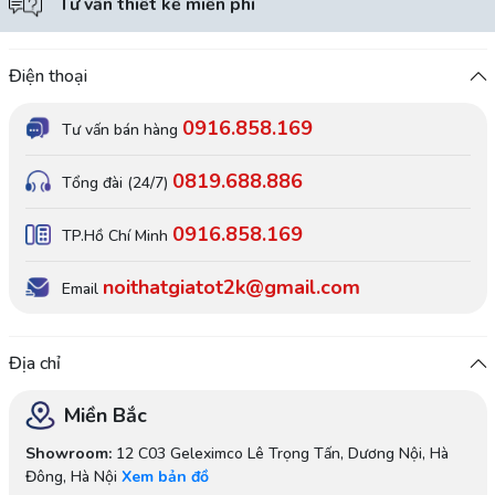
Tư vấn thiết kế miễn phí
Điện thoại
0916.858.169
Tư vấn bán hàng
0819.688.886
Tổng đài (24/7)
0916.858.169
TP.Hồ Chí Minh
noithatgiatot2k@gmail.com
Email
Địa chỉ
Miền Bắc
Showroom:
12 C03 Geleximco Lê Trọng Tấn, Dương Nội, Hà
Đông, Hà Nội
Xem bản đồ