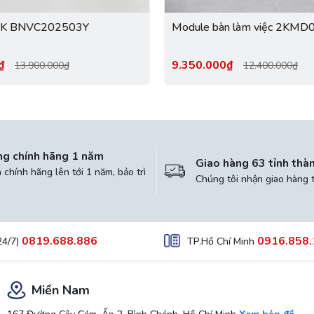
2K BNVC202503Y
Module bàn làm việc 2KMD
0₫
9.350.000₫
13.900.000₫
12.400.000₫
ng chính hãng 1 năm
Giao hàng 63 tỉnh thà
chính hãng lên tới 1 năm, bảo trì
Chúng tôi nhận giao hàng 
0819.688.886
0916.858.
24/7)
TP.Hồ Chí Minh
Miền Nam