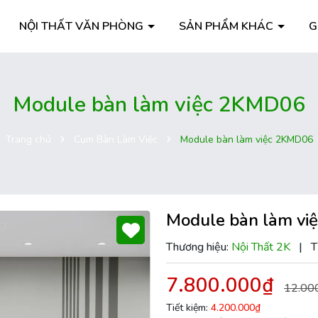
NỘI THẤT VĂN PHÒNG
SẢN PHẨM KHÁC
G
Module bàn làm việc 2KMD06
Trang chủ
Cụm Bàn Làm Việc
Module bàn làm việc 2KMD06
Module bàn làm v
Thương hiệu:
Nội Thất 2K
|
T
7.800.000₫
12.00
Tiết kiệm:
4.200.000₫