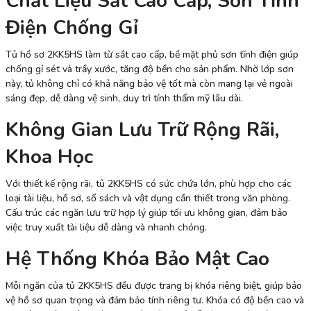
Chất Liệu Sắt Cao Cấp, Sơn Tĩnh
Điện Chống Gỉ
Tủ hồ sơ 2KK5HS làm từ sắt cao cấp, bề mặt phủ sơn tĩnh điện giúp
chống gỉ sét và trầy xước, tăng độ bền cho sản phẩm. Nhờ lớp sơn
này, tủ không chỉ có khả năng bảo vệ tốt mà còn mang lại vẻ ngoài
sáng đẹp, dễ dàng vệ sinh, duy trì tính thẩm mỹ lâu dài.
Không Gian Lưu Trữ Rộng Rãi,
Khoa Học
Với thiết kế rộng rãi, tủ 2KK5HS có sức chứa lớn, phù hợp cho các
loại tài liệu, hồ sơ, sổ sách và vật dụng cần thiết trong văn phòng.
Cấu trúc các ngăn lưu trữ hợp lý giúp tối ưu không gian, đảm bảo
việc truy xuất tài liệu dễ dàng và nhanh chóng.
Hệ Thống Khóa Bảo Mật Cao
Mỗi ngăn của tủ 2KK5HS đều được trang bị khóa riêng biệt, giúp bảo
vệ hồ sơ quan trọng và đảm bảo tính riêng tư. Khóa có độ bền cao và