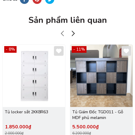
Sản phẩm liên quan
- 8%
- 11%
Tủ locker sắt 2KK8R63
Tủ Giám Đốc TGD011 - Gỗ
MDF phủ melamin
1.850.000₫
5.500.000₫
2.000.000₫
6.200.000₫