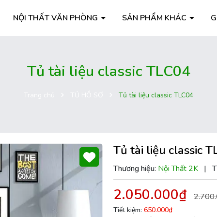
NỘI THẤT VĂN PHÒNG
SẢN PHẨM KHÁC
G
Tủ tài liệu classic TLC04
Trang chủ
TỦ HỒ SƠ
Tủ tài liệu classic TLC04
Tủ tài liệu classic 
Thương hiệu:
Nội Thất 2K
|
T
2.050.000₫
2.700
Tiết kiệm:
650.000₫