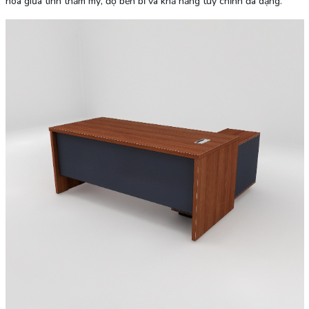
hòa giữa tính thẩm mỹ, độ bền bỉ và khả năng tùy chỉnh đa dạng.