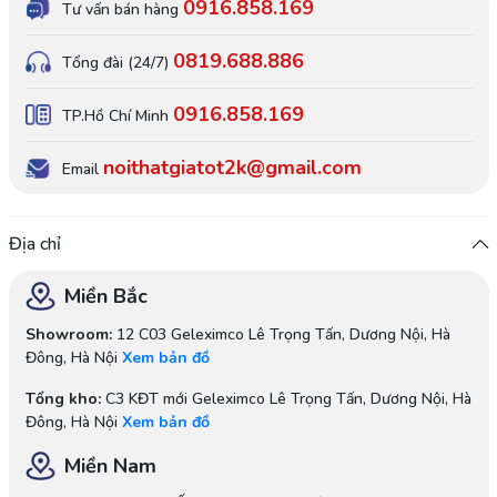
0916.858.169
Tư vấn bán hàng
0819.688.886
Tổng đài (24/7)
0916.858.169
TP.Hồ Chí Minh
noithatgiatot2k@gmail.com
Email
Địa chỉ
Miền Bắc
Showroom:
12 C03 Geleximco Lê Trọng Tấn, Dương Nội, Hà
Đông, Hà Nội
Xem bản đồ
Tổng kho:
C3 KĐT mới Geleximco Lê Trọng Tấn, Dương Nội, Hà
Đông, Hà Nội
Xem bản đồ
Miền Nam