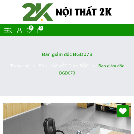
0
0
Bàn giám đốc BGD073
Trang chủ
BÀN LÀM VIỆC GiÁM ĐỐC
Bàn giám đốc
BGD073