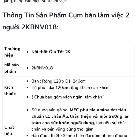
gàng, nâng cao hiệu suất làm việc.
Thông Tin Sản Phẩm Cụm bàn làm việc 2
người 2KBNV018:
Thương
Nội thất Giá Tốt 2K
hiệu
Mã sản
2KBNV018
phẩm
Bàn : Rộng 120 x Dài 240cm
Kích
Tủ phụ : dài 120cm rộng 40cm cao 75cm
thước
( Chưa bao gồm vách ngăn, tấm chắn )
Sử dụng ván gỗ sợi
MFC
phủ Melamine đ
ạt tiêu
chuẩn E1 châu Âu, thân thiện vớ
i môi trư
ờng, an
toàn cho sức khỏ
e ngư
ời dùng,
tạo nên sự chắc
Chất
chắn và bền vững cùng thời gian.
liệu
Bàn được thiết kế theo hiện đại gồm những đường