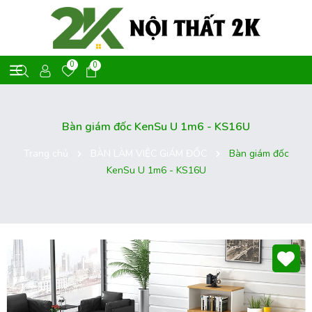
0
0
Bàn giám đốc KenSu U 1m6 - KS16U
Trang chủ
BÀN LÀM VIỆC GiÁM ĐỐC
Bàn giám đốc
KenSu U 1m6 - KS16U