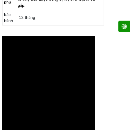
phụ
gập.
bảo
12 tháng
hành