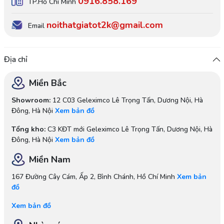
0916.858.169
TP.Hồ Chí Minh
noithatgiatot2k@gmail.com
Email
Địa chỉ
Miền Bắc
Showroom:
12 C03 Geleximco Lê Trọng Tấn, Dương Nội, Hà
Đông, Hà Nội
Xem bản đồ
Tổng kho:
C3 KĐT mới Geleximco Lê Trọng Tấn, Dương Nội, Hà
Đông, Hà Nội
Xem bản đồ
Miền Nam
167 Đường Cây Cám, Ấp 2, Bình Chánh, Hồ Chí Minh
Xem bản
đồ
Xem bản đồ