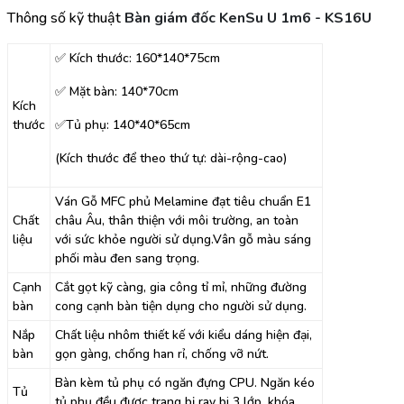
Thông số kỹ thuật
Bàn giám đốc KenSu U 1m6 - KS16U
✅ Kích thước: 160*140*75cm
✅ Mặt bàn: 140*70cm
Kích
thước
✅Tủ phụ: 140*40*65cm
(Kích thước để theo thứ tự: dài-rộng-cao)
Ván Gỗ MFC phủ Melamine đạt tiêu chuẩn E1
Chất
châu Âu, thân thiện với môi trường, an toàn
liệu
với sức khỏe người sử dụng.Vân gỗ màu sáng
phối màu đen sang trọng.
Cạnh
Cắt gọt kỹ càng, gia công tỉ mỉ, những đường
bàn
cong cạnh bàn tiện dụng cho người sử dụng.
Nắp
Chất liệu nhôm thiết kế với kiểu dáng hiện đại,
bàn
gọn gàng, chống han rỉ, chống vỡ nứt.
Bàn kèm tủ phụ có ngăn đựng CPU. Ngăn kéo
Tủ
tủ phụ đều được trang bị ray bi 3 lớp, khóa