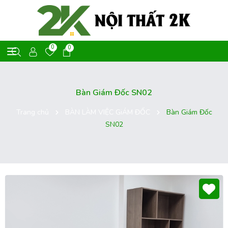
0
0
Bàn Giám Đốc SN02
Trang chủ
BÀN LÀM VIỆC GiÁM ĐỐC
Bàn Giám Đốc
SN02