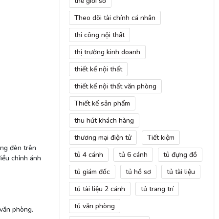
thế giới số
Theo dõi tài chính cá nhân
thi công nội thất
thị trường kinh doanh
thiết kế nội thất
thiết kế nội thất văn phòng
Thiết kế sản phẩm
thu hút khách hàng
thương mại điện tử
Tiết kiệm
óng đèn trên
tủ 4 cánh
tủ 6 cánh
tủ đựng đồ
điều chỉnh ánh
tủ giám đốc
tủ hồ sơ
tủ tài liệu
tủ tài liệu 2 cánh
tủ trang trí
tủ văn phòng
 văn phòng.