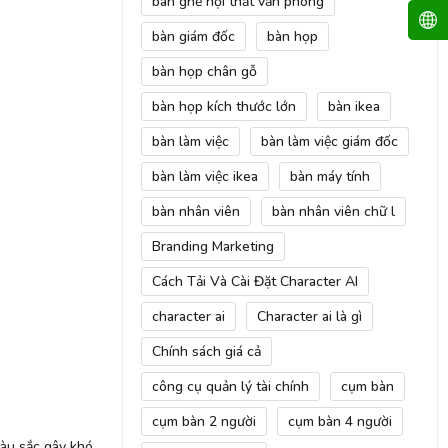
bàn ghế nội thất văn phòng
bàn giám đốc
bàn họp
bàn họp chân gỗ
bàn họp kích thước lớn
bàn ikea
bàn làm việc
bàn làm việc giám đốc
bàn làm việc ikea
bàn máy tính
bàn nhân viên
bàn nhân viên chữ l
Branding Marketing
Cách Tải Và Cài Đặt Character AI
character ai
Character ai là gì
Chính sách giá cả
công cụ quản lý tài chính
cụm bàn
cụm bàn 2 người
cụm bàn 4 người
àu sắc gây khó