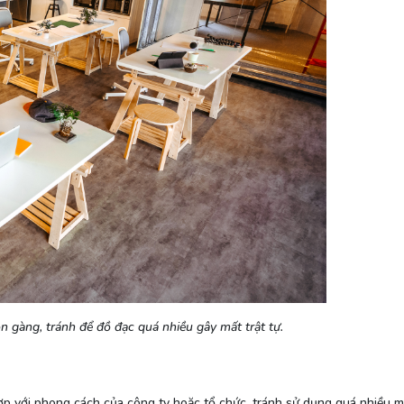
 gàng, tránh để đồ đạc quá nhiều gây mất trật tự.
 với phong cách của công ty hoặc tổ chức, tránh sử dụng quá nhiều m