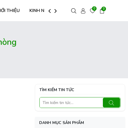
0
0
IỚI THIỆU
KINH NGHIỆM HAY
LIÊN HỆ
hòng
TÌM KIẾM TIN TỨC
DANH MỤC SẢN PHẨM