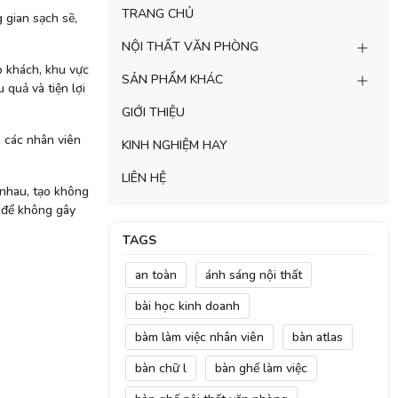
TRANG CHỦ
 gian sạch sẽ,
NỘI THẤT VĂN PHÒNG
p khách, khu vực
SẢN PHẨM KHÁC
 quả và tiện lợi
GIỚI THIỆU
o các nhân viên
KINH NGHIỆM HAY
LIÊN HỆ
 nhau, tạo không
ý để không gây
TAGS
an toàn
ánh sáng nội thất
bài học kinh doanh
bàm làm việc nhân viên
bàn atlas
bàn chữ l
bàn ghế làm việc