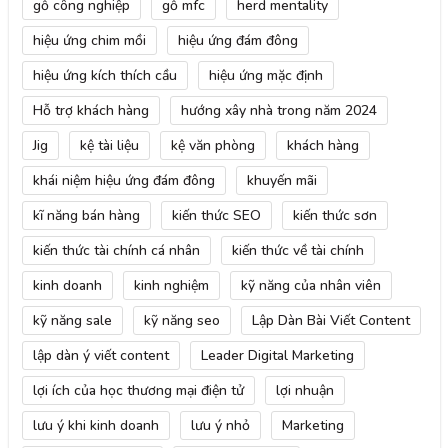
gỗ công nghiệp
gỗ mfc
herd mentality
hiệu ứng chim mồi
hiệu ứng đám đông
hiệu ứng kích thích cầu
hiệu ứng mặc định
Hỗ trợ khách hàng
hướng xây nhà trong năm 2024
Jig
kệ tài liệu
kệ văn phòng
khách hàng
khái niệm hiệu ứng đám đông
khuyến mãi
kĩ năng bán hàng
kiến thức SEO
kiến thức sơn
kiến thức tài chính cá nhân
kiến thức về tài chính
kinh doanh
kinh nghiệm
kỹ năng của nhân viên
kỹ năng sale
kỹ năng seo
Lập Dàn Bài Viết Content
lập dàn ý viết content
Leader Digital Marketing
lợi ích của học thương mại điện tử
lợi nhuận
lưu ý khi kinh doanh
lưu ý nhỏ
Marketing