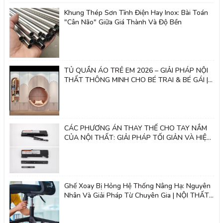
Khung Thép Sơn Tĩnh Điện Hay Inox: Bài Toán
"Cân Não" Giữa Giá Thành Và Độ Bền
TỦ QUẦN ÁO TRẺ EM 2026 – GIẢI PHÁP NỘI
THẤT THÔNG MINH CHO BÉ TRAI & BÉ GÁI |
Nội thất 2k
CÁC PHƯƠNG ÁN THAY THẾ CHO TAY NẮM
CỦA NỘI THẤT: GIẢI PHÁP TỐI GIẢN VÀ HIỆN
ĐẠI - NỘI THẤT 2K
Ghế Xoay Bị Hỏng Hệ Thống Nâng Hạ: Nguyên
Nhân Và Giải Pháp Từ Chuyên Gia | NỘI THẤT
2K