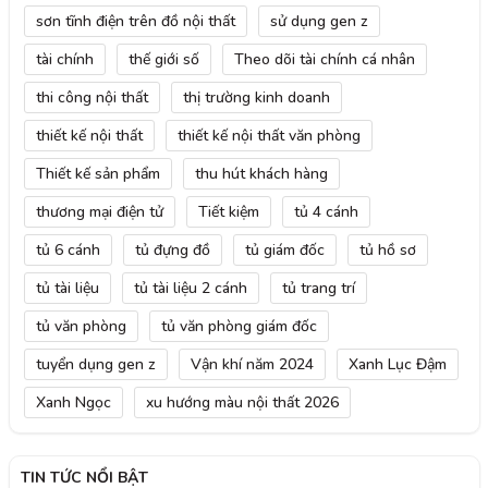
sơn tĩnh điện trên đồ nội thất
sử dụng gen z
tài chính
thế giới số
Theo dõi tài chính cá nhân
thi công nội thất
thị trường kinh doanh
thiết kế nội thất
thiết kế nội thất văn phòng
Thiết kế sản phẩm
thu hút khách hàng
thương mại điện tử
Tiết kiệm
tủ 4 cánh
tủ 6 cánh
tủ đựng đồ
tủ giám đốc
tủ hồ sơ
tủ tài liệu
tủ tài liệu 2 cánh
tủ trang trí
tủ văn phòng
tủ văn phòng giám đốc
tuyển dụng gen z
Vận khí năm 2024
Xanh Lục Đậm
Xanh Ngọc
xu hướng màu nội thất 2026
TIN TỨC NỔI BẬT