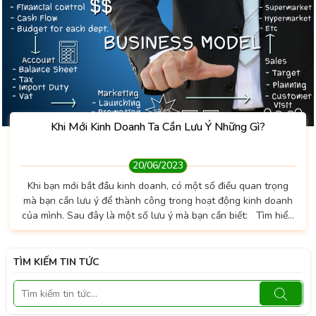
Khi Mới Kinh Doanh Ta Cần Lưu Ý Những Gì?
20/06/2023
Khi bạn mới bắt đầu kinh doanh, có một số điều quan trọng
mà bạn cần lưu ý để thành công trong hoạt động kinh doanh
của mình. Sau đây là một số lưu ý mà bạn cần biết: Tìm hiểu
thị trường: Cần biết rõ kiến thức về thị trường và đối tượng
khách hàng mục tiêu của bạn. Tìm hiểu về nhu cầu của khách
hàng và xu hướng của thị trường khách hàng mục tiêu Lập
TÌM KIẾM TIN TỨC
kế hoạch kinh doanh: Xác định mục...