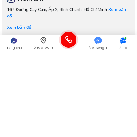
167 Đường Cây Cám, Ấp 2, Bình Chánh, Hồ Chí Minh
Xem bản
đồ
Xem bản đồ
Nhà máy
Showroom
Trang chủ
Messenger
Zalo
Cụm Công Nghiệp:
Long Xuyên, Phúc Thọ, Hà Nội
Xem bản
đồ
Xem bản đồ
Thông tin
Góp ý từ Khách hàng
Thông tin khác