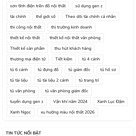
sơn tĩnh điện trên đồ nội thất
sử dụng gen z
tài chính
thế giới số
Theo dõi tài chính cá nhân
thi công nội thất
thị trường kinh doanh
thiết kế nội thất
thiết kế nội thất văn phòng
Thiết kế sản phẩm
thu hút khách hàng
thương mại điện tử
Tiết kiệm
tủ 4 cánh
tủ 6 cánh
tủ đựng đồ
tủ giám đốc
tủ hồ sơ
tủ tài liệu
tủ tài liệu 2 cánh
tủ trang trí
tủ văn phòng
tủ văn phòng giám đốc
tuyển dụng gen z
Vận khí năm 2024
Xanh Lục Đậm
Xanh Ngọc
xu hướng màu nội thất 2026
TIN TỨC NỔI BẬT