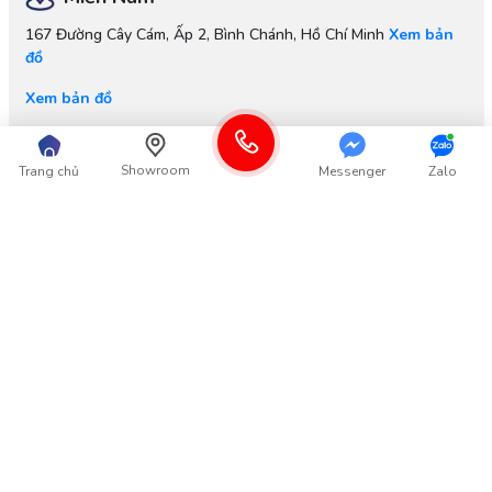
167 Đường Cây Cám, Ấp 2, Bình Chánh, Hồ Chí Minh
Xem bản
đồ
Xem bản đồ
Nhà máy
Showroom
Trang chủ
Messenger
Zalo
Cụm Công Nghiệp:
Long Xuyên, Phúc Thọ, Hà Nội
Xem bản
đồ
Xem bản đồ
Thông tin
Góp ý từ Khách hàng
Thông tin khác