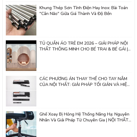
Khung Thép Sơn Tĩnh Điện Hay Inox: Bài Toán
"Cân Não" Giữa Giá Thành Và Độ Bền
TỦ QUẦN ÁO TRẺ EM 2026 – GIẢI PHÁP NỘI
THẤT THÔNG MINH CHO BÉ TRAI & BÉ GÁI |
Nội thất 2k
CÁC PHƯƠNG ÁN THAY THẾ CHO TAY NẮM
CỦA NỘI THẤT: GIẢI PHÁP TỐI GIẢN VÀ HIỆN
ĐẠI - NỘI THẤT 2K
Ghế Xoay Bị Hỏng Hệ Thống Nâng Hạ: Nguyên
Nhân Và Giải Pháp Từ Chuyên Gia | NỘI THẤT
2K