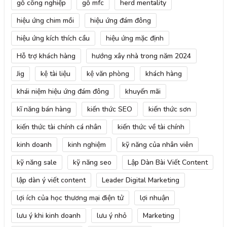
gỗ công nghiệp
gỗ mfc
herd mentality
hiệu ứng chim mồi
hiệu ứng đám đông
hiệu ứng kích thích cầu
hiệu ứng mặc định
Hỗ trợ khách hàng
hướng xây nhà trong năm 2024
Jig
kệ tài liệu
kệ văn phòng
khách hàng
khái niệm hiệu ứng đám đông
khuyến mãi
kĩ năng bán hàng
kiến thức SEO
kiến thức sơn
kiến thức tài chính cá nhân
kiến thức về tài chính
kinh doanh
kinh nghiệm
kỹ năng của nhân viên
kỹ năng sale
kỹ năng seo
Lập Dàn Bài Viết Content
lập dàn ý viết content
Leader Digital Marketing
lợi ích của học thương mại điện tử
lợi nhuận
lưu ý khi kinh doanh
lưu ý nhỏ
Marketing