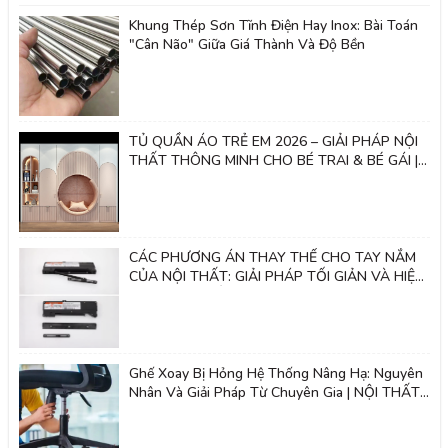
Khung Thép Sơn Tĩnh Điện Hay Inox: Bài Toán
"Cân Não" Giữa Giá Thành Và Độ Bền
TỦ QUẦN ÁO TRẺ EM 2026 – GIẢI PHÁP NỘI
THẤT THÔNG MINH CHO BÉ TRAI & BÉ GÁI |
Nội thất 2k
CÁC PHƯƠNG ÁN THAY THẾ CHO TAY NẮM
CỦA NỘI THẤT: GIẢI PHÁP TỐI GIẢN VÀ HIỆN
ĐẠI - NỘI THẤT 2K
Ghế Xoay Bị Hỏng Hệ Thống Nâng Hạ: Nguyên
Nhân Và Giải Pháp Từ Chuyên Gia | NỘI THẤT
2K