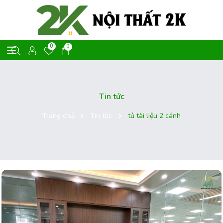
0
0
Tin tức
Trang chủ
Tin tức
tủ tài liệu 2 cánh