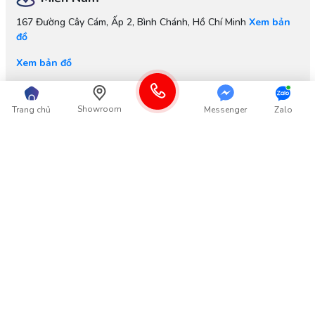
167 Đường Cây Cám, Ấp 2, Bình Chánh, Hồ Chí Minh
Xem bản
đồ
Xem bản đồ
Nhà máy
Showroom
Trang chủ
Messenger
Zalo
Cụm Công Nghiệp:
Long Xuyên, Phúc Thọ, Hà Nội
Xem bản
đồ
Xem bản đồ
Thông tin
Góp ý từ Khách hàng
Thông tin khác