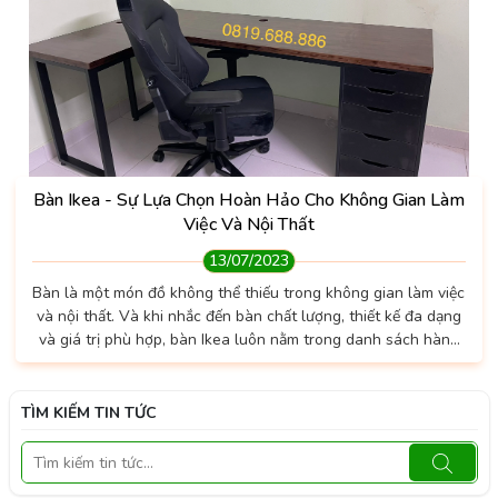
Bàn Ikea - Sự Lựa Chọn Hoàn Hảo Cho Không Gian Làm
Việc Và Nội Thất
13/07/2023
Bàn là một món đồ không thể thiếu trong không gian làm việc
và nội thất. Và khi nhắc đến bàn chất lượng, thiết kế đa dạng
và giá trị phù hợp, bàn Ikea luôn nằm trong danh sách hàng
đầu. Với sự chú trọng vào chất lượng và tính tiện ích, bàn
Ikea đã trở thành một sự lựa chọn phổ biến không chỉ cho gia
đình mà còn cả cho các doanh nghiệp và không gian làm việc.
TÌM KIẾM TIN TỨC
Trong...