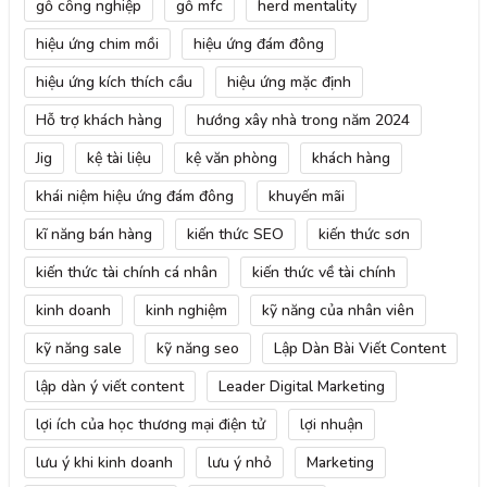
gỗ công nghiệp
gỗ mfc
herd mentality
hiệu ứng chim mồi
hiệu ứng đám đông
hiệu ứng kích thích cầu
hiệu ứng mặc định
Hỗ trợ khách hàng
hướng xây nhà trong năm 2024
Jig
kệ tài liệu
kệ văn phòng
khách hàng
khái niệm hiệu ứng đám đông
khuyến mãi
kĩ năng bán hàng
kiến thức SEO
kiến thức sơn
kiến thức tài chính cá nhân
kiến thức về tài chính
kinh doanh
kinh nghiệm
kỹ năng của nhân viên
kỹ năng sale
kỹ năng seo
Lập Dàn Bài Viết Content
lập dàn ý viết content
Leader Digital Marketing
lợi ích của học thương mại điện tử
lợi nhuận
lưu ý khi kinh doanh
lưu ý nhỏ
Marketing