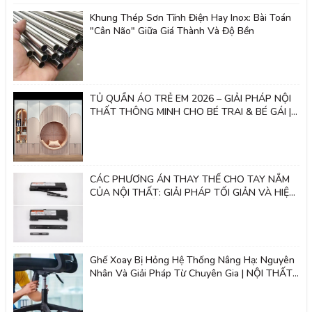
Khung Thép Sơn Tĩnh Điện Hay Inox: Bài Toán
"Cân Não" Giữa Giá Thành Và Độ Bền
TỦ QUẦN ÁO TRẺ EM 2026 – GIẢI PHÁP NỘI
THẤT THÔNG MINH CHO BÉ TRAI & BÉ GÁI |
Nội thất 2k
CÁC PHƯƠNG ÁN THAY THẾ CHO TAY NẮM
CỦA NỘI THẤT: GIẢI PHÁP TỐI GIẢN VÀ HIỆN
ĐẠI - NỘI THẤT 2K
Ghế Xoay Bị Hỏng Hệ Thống Nâng Hạ: Nguyên
Nhân Và Giải Pháp Từ Chuyên Gia | NỘI THẤT
2K