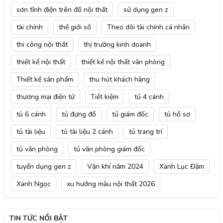
sơn tĩnh điện trên đồ nội thất
sử dụng gen z
tài chính
thế giới số
Theo dõi tài chính cá nhân
thi công nội thất
thị trường kinh doanh
thiết kế nội thất
thiết kế nội thất văn phòng
Thiết kế sản phẩm
thu hút khách hàng
thương mại điện tử
Tiết kiệm
tủ 4 cánh
tủ 6 cánh
tủ đựng đồ
tủ giám đốc
tủ hồ sơ
tủ tài liệu
tủ tài liệu 2 cánh
tủ trang trí
tủ văn phòng
tủ văn phòng giám đốc
tuyển dụng gen z
Vận khí năm 2024
Xanh Lục Đậm
Xanh Ngọc
xu hướng màu nội thất 2026
TIN TỨC NỔI BẬT