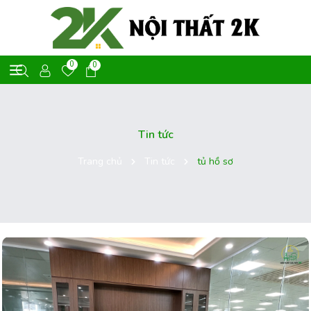
0
0
Tin tức
Trang chủ
Tin tức
tủ hồ sơ