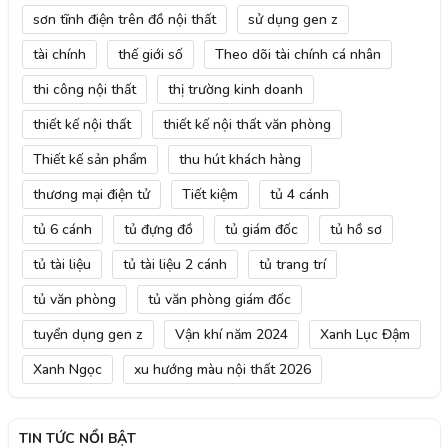
sơn tĩnh điện trên đồ nội thất
sử dụng gen z
tài chính
thế giới số
Theo dõi tài chính cá nhân
thi công nội thất
thị trường kinh doanh
thiết kế nội thất
thiết kế nội thất văn phòng
Thiết kế sản phẩm
thu hút khách hàng
thương mại điện tử
Tiết kiệm
tủ 4 cánh
tủ 6 cánh
tủ đựng đồ
tủ giám đốc
tủ hồ sơ
tủ tài liệu
tủ tài liệu 2 cánh
tủ trang trí
tủ văn phòng
tủ văn phòng giám đốc
tuyển dụng gen z
Vận khí năm 2024
Xanh Lục Đậm
Xanh Ngọc
xu hướng màu nội thất 2026
TIN TỨC NỔI BẬT