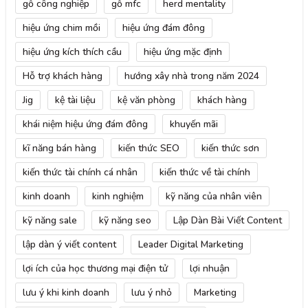
gỗ công nghiệp
gỗ mfc
herd mentality
hiệu ứng chim mồi
hiệu ứng đám đông
hiệu ứng kích thích cầu
hiệu ứng mặc định
Hỗ trợ khách hàng
hướng xây nhà trong năm 2024
Jig
kệ tài liệu
kệ văn phòng
khách hàng
khái niệm hiệu ứng đám đông
khuyến mãi
kĩ năng bán hàng
kiến thức SEO
kiến thức sơn
kiến thức tài chính cá nhân
kiến thức về tài chính
kinh doanh
kinh nghiệm
kỹ năng của nhân viên
kỹ năng sale
kỹ năng seo
Lập Dàn Bài Viết Content
lập dàn ý viết content
Leader Digital Marketing
lợi ích của học thương mại điện tử
lợi nhuận
lưu ý khi kinh doanh
lưu ý nhỏ
Marketing