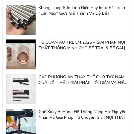
Khung Thép Sơn Tĩnh Điện Hay Inox: Bài Toán
"Cân Não" Giữa Giá Thành Và Độ Bền
TỦ QUẦN ÁO TRẺ EM 2026 – GIẢI PHÁP NỘI
THẤT THÔNG MINH CHO BÉ TRAI & BÉ GÁI |
Nội thất 2k
CÁC PHƯƠNG ÁN THAY THẾ CHO TAY NẮM
CỦA NỘI THẤT: GIẢI PHÁP TỐI GIẢN VÀ HIỆN
ĐẠI - NỘI THẤT 2K
Ghế Xoay Bị Hỏng Hệ Thống Nâng Hạ: Nguyên
Nhân Và Giải Pháp Từ Chuyên Gia | NỘI THẤT
2K