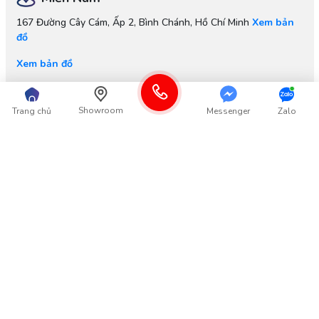
167 Đường Cây Cám, Ấp 2, Bình Chánh, Hồ Chí Minh
Xem bản
đồ
Xem bản đồ
Nhà máy
Showroom
Trang chủ
Messenger
Zalo
Cụm Công Nghiệp:
Long Xuyên, Phúc Thọ, Hà Nội
Xem bản
đồ
Xem bản đồ
Thông tin
Góp ý từ Khách hàng
Thông tin khác