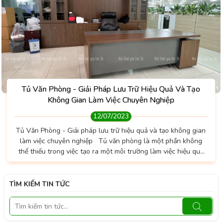
Tủ Văn Phòng - Giải Pháp Lưu Trữ Hiệu Quả Và Tạo
Không Gian Làm Việc Chuyên Nghiệp
12/07/2023
Tủ Văn Phòng - Giải pháp lưu trữ hiệu quả và tạo không gian
làm việc chuyên nghiệp Tủ văn phòng là một phần không
thể thiếu trong việc tạo ra một môi trường làm việc hiệu quả
và gọn gàng. Với vai trò của mình trong việc lưu trữ và tổ
chức tài liệu, tủ văn phòng giúp tối ưu hóa không gian làm
việc và giữ cho mọi thứ được sắp xếp ngăn nắp. Trong bài viết
TÌM KIẾM TIN TỨC
này, chúng...