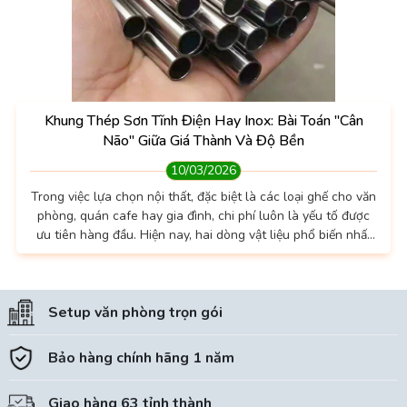
Khung Thép Sơn Tĩnh Điện Hay Inox: Bài Toán "Cân
Não" Giữa Giá Thành Và Độ Bền
10/03/2026
Trong việc lựa chọn nội thất, đặc biệt là các loại ghế cho văn
phòng, quán cafe hay gia đình, chi phí luôn là yếu tố được
ưu tiên hàng đầu. Hiện nay, hai dòng vật liệu phổ biến nhất
là thép sơn tĩnh điện và inox đang tạo nên một cuộc cạnh
tranh thú vị về cả chất lượng lẫn giá cả. 1. Thép sơn tĩnh
điện: Giải pháp tối ưu cho ngân sách vừa phải Thép sơn tĩnh
Setup văn phòng trọn gói
điện từ lâu...
Bảo hàng chính hãng 1 năm
Giao hàng 63 tỉnh thành