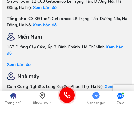
Showroom:
12 C03 Geleximco Lê Trọng Tấn, Dương Nội, Hà
Đông, Hà Nội
Xem bản đồ
Tổng kho:
C3 KĐT mới Geleximco Lê Trọng Tấn, Dương Nội, Hà
Đông, Hà Nội
Xem bản đồ
Miền Nam
167 Đường Cây Cám, Ấp 2, Bình Chánh, Hồ Chí Minh
Xem bản
đồ
Xem bản đồ
Nhà máy
Cụm Công Nghiệp:
Long Xuyên, Phúc Thọ, Hà Nội
Xem bản
đồ
Showroom
Trang chủ
Messenger
Zalo
Xem bản đồ
Thông tin