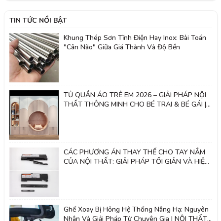
TIN TỨC NỔI BẬT
Khung Thép Sơn Tĩnh Điện Hay Inox: Bài Toán
"Cân Não" Giữa Giá Thành Và Độ Bền
TỦ QUẦN ÁO TRẺ EM 2026 – GIẢI PHÁP NỘI
THẤT THÔNG MINH CHO BÉ TRAI & BÉ GÁI |
Nội thất 2k
CÁC PHƯƠNG ÁN THAY THẾ CHO TAY NẮM
CỦA NỘI THẤT: GIẢI PHÁP TỐI GIẢN VÀ HIỆN
ĐẠI - NỘI THẤT 2K
Ghế Xoay Bị Hỏng Hệ Thống Nâng Hạ: Nguyên
Nhân Và Giải Pháp Từ Chuyên Gia | NỘI THẤT