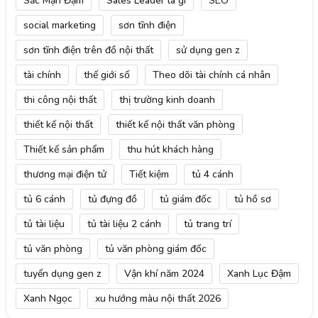
Sắc Mận Đậm
Sales Leader là gì
SEO
social marketing
sơn tĩnh điện
sơn tĩnh điện trên đồ nội thất
sử dụng gen z
tài chính
thế giới số
Theo dõi tài chính cá nhân
thi công nội thất
thị trường kinh doanh
thiết kế nội thất
thiết kế nội thất văn phòng
Thiết kế sản phẩm
thu hút khách hàng
thương mại điện tử
Tiết kiệm
tủ 4 cánh
tủ 6 cánh
tủ đựng đồ
tủ giám đốc
tủ hồ sơ
tủ tài liệu
tủ tài liệu 2 cánh
tủ trang trí
tủ văn phòng
tủ văn phòng giám đốc
tuyển dụng gen z
Vận khí năm 2024
Xanh Lục Đậm
Xanh Ngọc
xu hướng màu nội thất 2026