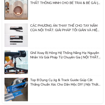
THẤT THÔNG MINH CHO BÉ TRAI & BÉ GÁI |
Nội thất 2k
CÁC PHƯƠNG ÁN THAY THẾ CHO TAY NẮM
CỦA NỘI THẤT: GIẢI PHÁP TỐI GIẢN VÀ HIỆN
ĐẠI - NỘI THẤT 2K
Ghế Xoay Bị Hỏng Hệ Thống Nâng Hạ: Nguyên
Nhân Và Giải Pháp Từ Chuyên Gia | NỘI THẤT
2K
Top 8 Dụng Cụ Jig & Track Guide Giúp Cắt
Thẳng Chuẩn Xác Cho Dân Mộc DIY | Nội Thất
Giá Tốt 2K