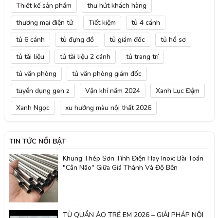
Thiết kế sản phẩm
thu hút khách hàng
thương mại điện tử
Tiết kiệm
tủ 4 cánh
tủ 6 cánh
tủ đựng đồ
tủ giám đốc
tủ hồ sơ
tủ tài liệu
tủ tài liệu 2 cánh
tủ trang trí
tủ văn phòng
tủ văn phòng giám đốc
tuyển dụng gen z
Vận khí năm 2024
Xanh Lục Đậm
Xanh Ngọc
xu hướng màu nội thất 2026
TIN TỨC NỔI BẬT
Khung Thép Sơn Tĩnh Điện Hay Inox: Bài Toán
"Cân Não" Giữa Giá Thành Và Độ Bền
TỦ QUẦN ÁO TRẺ EM 2026 – GIẢI PHÁP NỘI