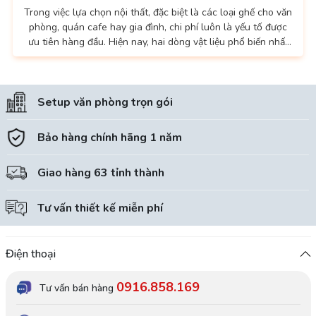
Trong việc lựa chọn nội thất, đặc biệt là các loại ghế cho văn
phòng, quán cafe hay gia đình, chi phí luôn là yếu tố được
ưu tiên hàng đầu. Hiện nay, hai dòng vật liệu phổ biến nhất
là thép sơn tĩnh điện và inox đang tạo nên một cuộc cạnh
tranh thú vị về cả chất lượng lẫn giá cả. 1. Thép sơn tĩnh
điện: Giải pháp tối ưu cho ngân sách vừa phải Thép sơn tĩnh
Setup văn phòng trọn gói
điện từ lâu...
Bảo hàng chính hãng 1 năm
Giao hàng 63 tỉnh thành
Tư vấn thiết kế miễn phí
Điện thoại
0916.858.169
Tư vấn bán hàng