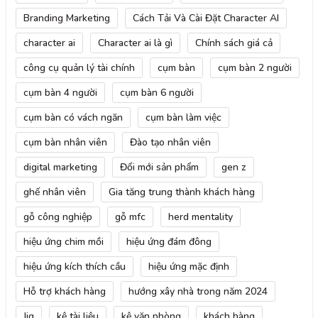
Branding Marketing
Cách Tải Và Cài Đặt Character AI
character ai
Character ai là gì
Chính sách giá cả
công cụ quản lý tài chính
cụm bàn
cụm bàn 2 người
cụm bàn 4 người
cụm bàn 6 người
cụm bàn có vách ngăn
cụm bàn làm việc
cụm bàn nhân viên
Đào tạo nhân viên
digital marketing
Đổi mới sản phẩm
gen z
ghế nhân viên
Gia tăng trung thành khách hàng
gỗ công nghiệp
gỗ mfc
herd mentality
hiệu ứng chim mồi
hiệu ứng đám đông
hiệu ứng kích thích cầu
hiệu ứng mặc định
Hỗ trợ khách hàng
hướng xây nhà trong năm 2024
Jig
kệ tài liệu
kệ văn phòng
khách hàng