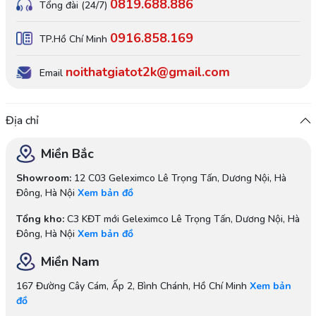
0819.688.886
Tổng đài (24/7)
0916.858.169
TP.Hồ Chí Minh
noithatgiatot2k@gmail.com
Email
Địa chỉ
Miền Bắc
Showroom:
12 C03 Geleximco Lê Trọng Tấn, Dương Nội, Hà
Đông, Hà Nội
Xem bản đồ
Tổng kho:
C3 KĐT mới Geleximco Lê Trọng Tấn, Dương Nội, Hà
Đông, Hà Nội
Xem bản đồ
Miền Nam
167 Đường Cây Cám, Ấp 2, Bình Chánh, Hồ Chí Minh
Xem bản
đồ