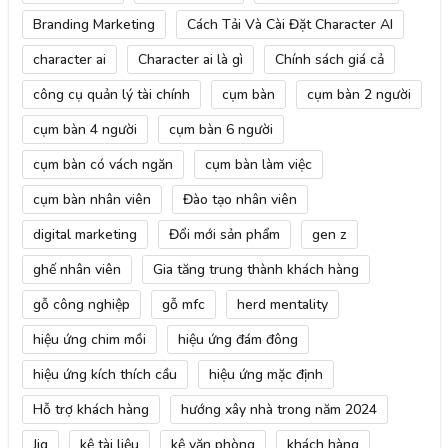
Branding Marketing
Cách Tải Và Cài Đặt Character AI
character ai
Character ai là gì
Chính sách giá cả
công cụ quản lý tài chính
cụm bàn
cụm bàn 2 người
cụm bàn 4 người
cụm bàn 6 người
cụm bàn có vách ngăn
cụm bàn làm việc
cụm bàn nhân viên
Đào tạo nhân viên
digital marketing
Đổi mới sản phẩm
gen z
ghế nhân viên
Gia tăng trung thành khách hàng
gỗ công nghiệp
gỗ mfc
herd mentality
hiệu ứng chim mồi
hiệu ứng đám đông
hiệu ứng kích thích cầu
hiệu ứng mặc định
Hỗ trợ khách hàng
hướng xây nhà trong năm 2024
Jig
kệ tài liệu
kệ văn phòng
khách hàng