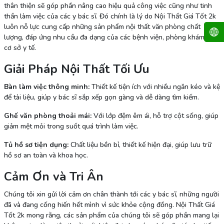
thân thiện sẽ góp phần nâng cao hiệu quả công việc cũng như tinh
thần làm việc của các y bác sĩ. Đó chính là lý do Nội Thất Giá Tốt 2k
luôn nỗ lực cung cấp những sản phẩm nội thất văn phòng chất
lượng, đáp ứng nhu cầu đa dạng của các bệnh viện, phòng khám và
cơ sở y tế.
Giải Pháp Nội Thất Tối Ưu
Bàn làm việc thông minh:
Thiết kế tiện ích với nhiều ngăn kéo và kệ
để tài liệu, giúp y bác sĩ sắp xếp gọn gàng và dễ dàng tìm kiếm.
Ghế văn phòng thoải mái:
Với lớp đệm êm ái, hỗ trợ cột sống, giúp
giảm mệt mỏi trong suốt quá trình làm việc.
Tủ hồ sơ tiện dụng:
Chất liệu bền bỉ, thiết kế hiện đại, giúp lưu trữ
hồ sơ an toàn và khoa học.
Cảm Ơn và Tri Ân
Chúng tôi xin gửi lời cảm ơn chân thành tới các y bác sĩ, những người
đã và đang cống hiến hết mình vì sức khỏe cộng đồng. Nội Thất Giá
Tốt 2k mong rằng, các sản phẩm của chúng tôi sẽ góp phần mang lại