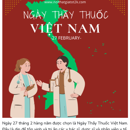
Ngày 27 tháng 2 hàng năm được chọn là Ngày Thầy Thuốc Việt Nam.
Đây là dịp để tôn vinh và tri ân các y bác sĩ, dược sĩ và nhân viên y tế