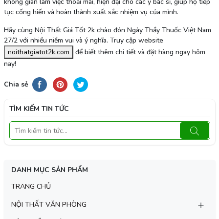
không gian làm việc thoải mái, hiện đại cho các y bác sĩ, giúp họ tiếp
tục cống hiến và hoàn thành xuất sắc nhiệm vụ của mình.
Hãy cùng Nội Thất Giá Tốt 2k chào đón Ngày Thầy Thuốc Việt Nam
27/2 với nhiều niềm vui và ý nghĩa. Truy cập website
noithatgiatot2k.com
để biết thêm chi tiết và đặt hàng ngay hôm
nay!
Chia sẻ
TÌM KIẾM TIN TỨC
DANH MỤC SẢN PHẨM
TRANG CHỦ
NỘI THẤT VĂN PHÒNG