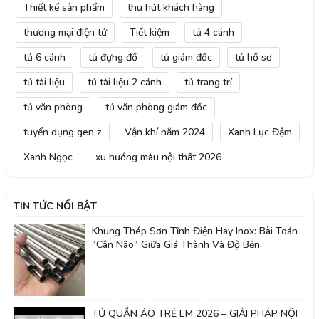
Thiết kế sản phẩm
thu hút khách hàng
thương mại điện tử
Tiết kiệm
tủ 4 cánh
tủ 6 cánh
tủ đựng đồ
tủ giám đốc
tủ hồ sơ
tủ tài liệu
tủ tài liệu 2 cánh
tủ trang trí
tủ văn phòng
tủ văn phòng giám đốc
tuyển dụng gen z
Vận khí năm 2024
Xanh Lục Đậm
Xanh Ngọc
xu hướng màu nội thất 2026
TIN TỨC NỔI BẬT
Khung Thép Sơn Tĩnh Điện Hay Inox: Bài Toán
"Cân Não" Giữa Giá Thành Và Độ Bền
TỦ QUẦN ÁO TRẺ EM 2026 – GIẢI PHÁP NỘI