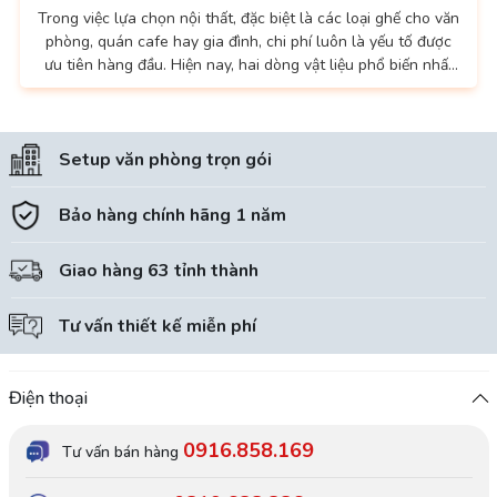
Trong việc lựa chọn nội thất, đặc biệt là các loại ghế cho văn
phòng, quán cafe hay gia đình, chi phí luôn là yếu tố được
ưu tiên hàng đầu. Hiện nay, hai dòng vật liệu phổ biến nhất
là thép sơn tĩnh điện và inox đang tạo nên một cuộc cạnh
tranh thú vị về cả chất lượng lẫn giá cả. 1. Thép sơn tĩnh
điện: Giải pháp tối ưu cho ngân sách vừa phải Thép sơn tĩnh
Setup văn phòng trọn gói
điện từ lâu...
Bảo hàng chính hãng 1 năm
Giao hàng 63 tỉnh thành
Tư vấn thiết kế miễn phí
Điện thoại
0916.858.169
Tư vấn bán hàng