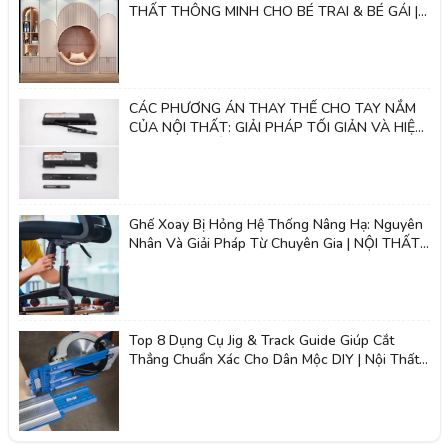
THẤT THÔNG MINH CHO BÉ TRAI & BÉ GÁI |
Nội thất 2k
CÁC PHƯƠNG ÁN THAY THẾ CHO TAY NẮM
CỦA NỘI THẤT: GIẢI PHÁP TỐI GIẢN VÀ HIỆN
ĐẠI - NỘI THẤT 2K
Ghế Xoay Bị Hỏng Hệ Thống Nâng Hạ: Nguyên
Nhân Và Giải Pháp Từ Chuyên Gia | NỘI THẤT
2K
Top 8 Dụng Cụ Jig & Track Guide Giúp Cắt
Thẳng Chuẩn Xác Cho Dân Mộc DIY | Nội Thất
Giá Tốt 2K